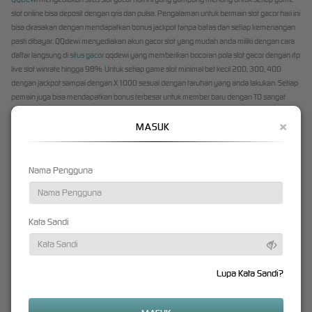
slot online bisa deposit dengan qris dan pulsa. Pengalaman untuk bermain slot gacor hari ini
bisa dirasakan dengan mendapatkan bonus jackpot tanpa batas dan setiap kemenangan
pasti dibayar. QQdewi menyediakan akun gacor slot yang mudah anda miliki dengan cara
daftar langsung di
situs gacor
qqdewi yang memberikan bocoran pola slot gacor dengan rtp
live slot winrate hingga 98%. Untuk setiap game slot minimal bet kecil 200, 300, 400
dengan jackpot sampai dengan X1000 sesuai dengan taruhan yang anda lakukan. Setiap
pemain juga bisa mendapatkan bonus terbesar untuk member baru dengan TO sangat
kecil, ada pula bonus cashback dan bonus rollingan untuk memperbesar WD anda.
×
MASUK
Daftar Permainan Slot Gacor Online Sedang
Viral
Nama Pengguna
Dalam memilih game slot online yang benar memberikan kemenangan untuk member baru
di qqdewi sudah bukan menjadi rahasia lagi, karna setiap member akan mendapatkan
bocoran rtp yang sangat viral di grup komunitas slot online di indonesia. QQDewi adalah
Kata Sandi
situs terpercaya
yang bekerjasama dengan Pragmatic dan PGSOFT untuk memberikan
kenyamanan bermain slot online gacor hari ini. Dari ratusan pilihan slot online, kami akan
memberikan bocoran slot gacor yang gampang menang dengan jackpot maxwin sampai
puluhan juta rupiah.
Lupa Kata Sandi?
Berikut ini adalah daftar slot gacor hari ini yang sedang viral dan mudah menang di qqdewi :
Mahjong Wins Black Scatter - Pragmatic Play - Winrate: 97.5%