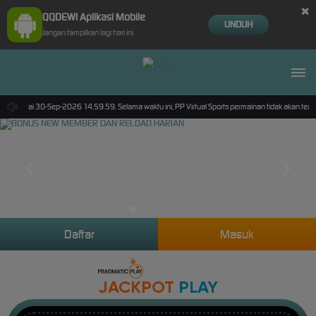
×
QQDEWI Aplikasi Mobile
UNDUH
Jangan tampilkan lagi hari ini
59 sampai 30-Sep-2026 14.59.59. Selama waktu ini, PP Virtual Sports permainan tidak akan ter
Daftar
Masuk
JACKPOT
PLAY