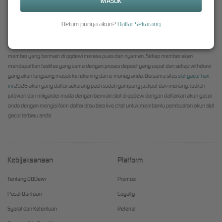
Gates Of Olympus 1000 - Pragmatic Play - Winrate: 98%
Mahjong Ways 2 - PG Soft - Winrate: 98,7%
Belum punya akun?
Daftar Sekarang
Wild Bandito - PG Soft - Winrate: 97,8%
Starlight Princess 1000 - Pragmatic Play - Winrate: 99,6%
Kerjasama yang kami siapkan dengan beberapa vendor hanya untuk membuat setiap
member yang bermain di qqdewi merasa puas dan nyaman. Setiap member akan
mendapatkan fasilitas yang sama dengan proses deposit yang cepat dan setiap withdraw
yang akan langsung masuk ke rekening dan e-money anda. Bersama situs
slot gacor hari
ini
2026 akun yang daftar sekarang pasti sudah gampang jackpot dan menang. Jadilah
jutawan dan miliyarder muda dengan bermain slot di qqdewi dengan daftarkan akun gacor
anda dengan mengisi form daftar atau bisa live chat untuk membantu pembuatan akun slot
gacor terbaru anda.
Kebijaksanaan
Platform
Tentang QQDewi
Promosi
Pusat Bantuan
Loyalty
Syarat dan Ketentuan
Referral