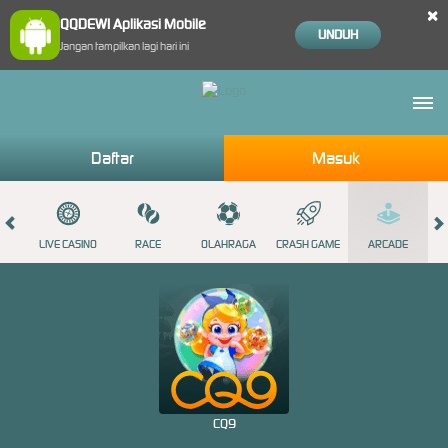
×
QQDEWI Aplikasi Mobile
UNDUH
Jangan tampilkan lagi hari ini
Daftar
Masuk
S
LIVE CASINO
RACE
OLAHRAGA
CRASH GAME
ARCADE
CQ9