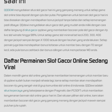
saat ini
QQDEWI
menyediakan situs slot gacor hari ini yang gampang menang untuk setiap game
slot online bisa deposit dengan qris dan pulsa. Pengalaman untuk bermain slot gacor hari ini
bisa dirasakan dengan mendapatkan bonus jackpot tanpa batas dan setiap kemenangan
pasti dibayar. QQdewi menyediakan akun gacor slot yang mudah anda miliki dengan cara
daftar langsung di
situs gacor
qqdewi yang memberikan bocoran pola slot gacor dengan rtp
live slot winrate hingga 98%. Untuk setiap game slot minimal bet kecil 200, 300, 400
dengan jackpot sampai dengan X1000 sesuai dengan taruhan yang anda lakukan. Setiap
pemain juga bisa mendapatkan bonus terbesar untuk member baru dengan TO sangat
kecil, ada pula bonus cashback dan bonus rollingan untuk memperbesar WD anda.
Daftar Permainan Slot Gacor Online Sedang
Viral
Dalam memilih game slot online yang benar memberikan kemenangan untuk member baru
di qqdewi sudah bukan menjadi rahasia lagi, karna setiap member akan mendapatkan
bocoran rtp yang sangat viral di grup komunitas slot online di indonesia. QQDewi adalah
situs terpercaya
yang bekerjasama dengan Pragmatic dan PGSOFT untuk memberikan
kenyamanan bermain slot online gacor hari ini. Dari ratusan pilihan slot online, kami akan
memberikan bocoran slot gacor yang gampang menang dengan jackpot maxwin sampai
puluhan juta rupiah.