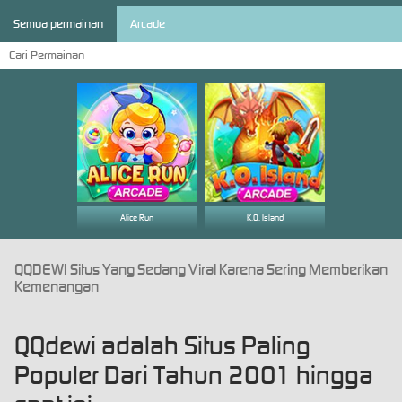
Semua permainan
Arcade
Alice Run
K.O. Island
QQDEWI Situs Yang Sedang Viral Karena Sering Memberikan
Kemenangan
QQdewi adalah Situs Paling
Populer Dari Tahun 2001 hingga