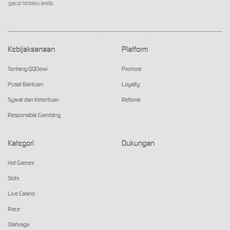
gacor terbaru anda.
Kebijaksanaan
Platform
Tentang QQDewi
Promosi
Pusat Bantuan
Loyalty
Syarat dan Ketentuan
Referral
Responsible Gambling
Kategori
Dukungan
Hot Games
Slots
Live Casino
Race
Olahraga