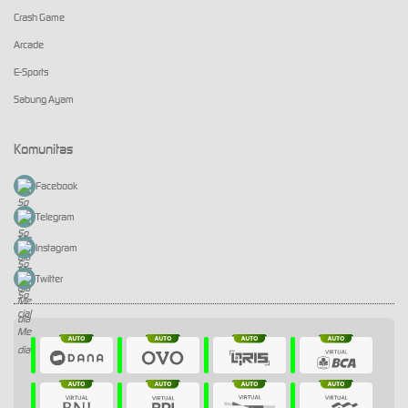
Crash Game
Arcade
E-Sports
Sabung Ayam
Komunitas
Facebook
Telegram
Instagram
Twitter