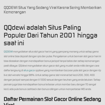
QQDEWI Situs Yang Sedang Viral Karena Sering Memberikan
Kemenangan
QQdewi adalah Situs Paling
Populer Dari Tahun 2001 hingga
saat ini
QQDEWI
menyediakan situs slot gacor hari ini yang gampang menang untuk setiap game
slot online bisa deposit dengan qris dan pulsa. Pengalaman untuk bermain slot gacor hari ini
bisa dirasakan dengan mendapatkan bonus jackpot tanpa batas dan setiap kemenangan
pasti dibayar. QQdewi menyediakan akun gacor slot yang mudah anda miliki dengan cara
daftar langsung di
situs gacor
qqdewi yang memberikan bocoran pola slot gacor dengan rtp
live slot winrate hingga 98%. Untuk setiap game slot minimal bet kecil 200, 300, 400
dengan jackpot sampai dengan X1000 sesuai dengan taruhan yang anda lakukan. Setiap
pemain juga bisa mendapatkan bonus terbesar untuk member baru dengan TO sangat
kecil, ada pula bonus cashback dan bonus rollingan untuk memperbesar WD anda.
Daftar Permainan Slot Gacor Online Sedang