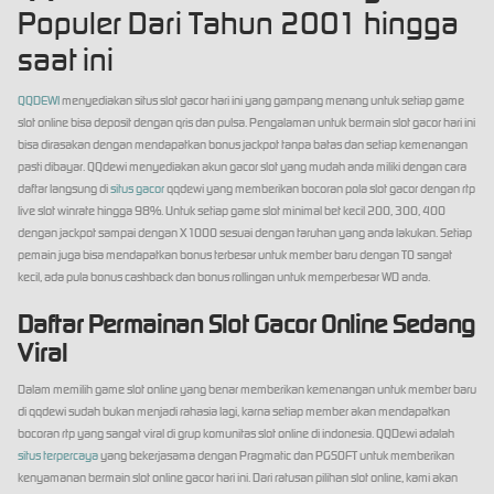
Populer Dari Tahun 2001 hingga
saat ini
QQDEWI
menyediakan situs slot gacor hari ini yang gampang menang untuk setiap game
slot online bisa deposit dengan qris dan pulsa. Pengalaman untuk bermain slot gacor hari ini
bisa dirasakan dengan mendapatkan bonus jackpot tanpa batas dan setiap kemenangan
pasti dibayar. QQdewi menyediakan akun gacor slot yang mudah anda miliki dengan cara
daftar langsung di
situs gacor
qqdewi yang memberikan bocoran pola slot gacor dengan rtp
live slot winrate hingga 98%. Untuk setiap game slot minimal bet kecil 200, 300, 400
dengan jackpot sampai dengan X1000 sesuai dengan taruhan yang anda lakukan. Setiap
pemain juga bisa mendapatkan bonus terbesar untuk member baru dengan TO sangat
kecil, ada pula bonus cashback dan bonus rollingan untuk memperbesar WD anda.
Daftar Permainan Slot Gacor Online Sedang
Viral
Dalam memilih game slot online yang benar memberikan kemenangan untuk member baru
di qqdewi sudah bukan menjadi rahasia lagi, karna setiap member akan mendapatkan
bocoran rtp yang sangat viral di grup komunitas slot online di indonesia. QQDewi adalah
situs terpercaya
yang bekerjasama dengan Pragmatic dan PGSOFT untuk memberikan
kenyamanan bermain slot online gacor hari ini. Dari ratusan pilihan slot online, kami akan