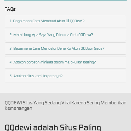
FAQs
1. Bagaimana Cara Membuat Akun Di QQDewi?
2. Mata Uang Apa Saja Yang Diterima Oleh QQDewi?
3. Bagaimana Cara Menyetor Dana Ke Akun QQDewi Saya?
4. Adakah batasan minimal dalam melakukan betting?
5. Apakah situs kami terpercaya?
QQDEWI Situs Yang Sedang Viral Karena Sering Memberikan
Kemenangan
QQdewi adalah Situs Paling