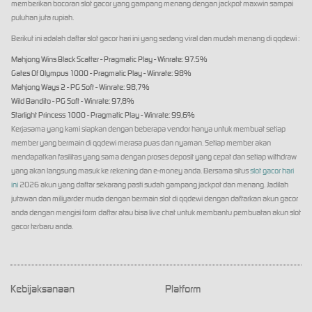
memberikan bocoran slot gacor yang gampang menang dengan jackpot maxwin sampai
puluhan juta rupiah.
Berikut ini adalah daftar slot gacor hari ini yang sedang viral dan mudah menang di qqdewi :
Mahjong Wins Black Scatter - Pragmatic Play - Winrate: 97.5%
Gates Of Olympus 1000 - Pragmatic Play - Winrate: 98%
Mahjong Ways 2 - PG Soft - Winrate: 98,7%
Wild Bandito - PG Soft - Winrate: 97,8%
Starlight Princess 1000 - Pragmatic Play - Winrate: 99,6%
Kerjasama yang kami siapkan dengan beberapa vendor hanya untuk membuat setiap
member yang bermain di qqdewi merasa puas dan nyaman. Setiap member akan
mendapatkan fasilitas yang sama dengan proses deposit yang cepat dan setiap withdraw
yang akan langsung masuk ke rekening dan e-money anda. Bersama situs
slot gacor hari
ini
2026 akun yang daftar sekarang pasti sudah gampang jackpot dan menang. Jadilah
jutawan dan miliyarder muda dengan bermain slot di qqdewi dengan daftarkan akun gacor
anda dengan mengisi form daftar atau bisa live chat untuk membantu pembuatan akun slot
gacor terbaru anda.
Kebijaksanaan
Platform