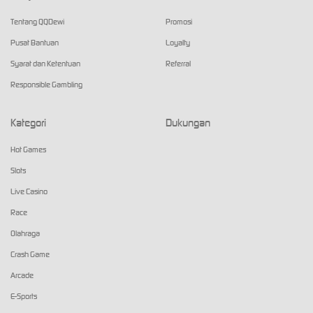
Tentang QQDewi
Promosi
Pusat Bantuan
Loyalty
Syarat dan Ketentuan
Referral
Responsible Gambling
Kategori
Dukungan
Hot Games
Slots
Live Casino
Race
Olahraga
Crash Game
Arcade
E-Sports