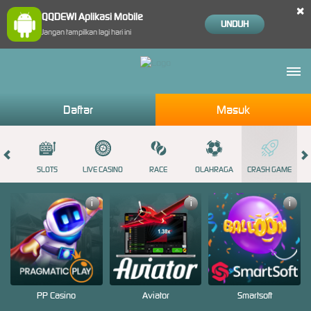
×
QQDEWI Aplikasi Mobile
UNDUH
Jangan tampilkan lagi hari ini
Daftar
Masuk
MES
SLOTS
LIVE CASINO
RACE
OLAHRAGA
CRASH GAME
i
i
i
PP Casino
Aviator
Smartsoft