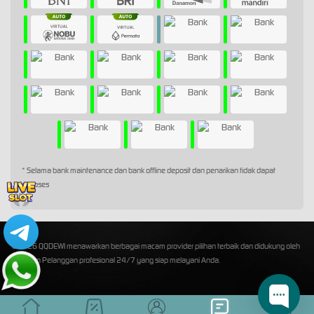
* Selama bank maintenance dan bank offline deposit dan penarikan tidak dapat
diproses
©2026 QQDEWI menawarkan berbagai macam provider pilihan terbaik dan didukung oleh
Layanan Pelanggan profesional 24/7 yang siap melayani Anda.