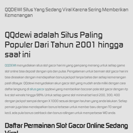
QQDEWI Situs Yang Sedang Viral Karena Sering Memberikan
Kemenangan
QQdewi adalah Situs Paling
Populer Dari Tahun 2001 hingga
saat ini
QQDEWI
menyediakan situs slot gacor hari ini yang gampang menang untuk setiap game
slot online bisa deposit dengan qris dan pulsa. Pengalaman untuk bermain slot gacor hari ini
bisa dirasakan dengan mendapatkan bonus jackpot tanpa batas dan setiap kemenangan
pasti dibayar. QQdewi menyediakan akun gacor slot yang mudah anda miliki dengan cara
daftar langsung di
situs gacor
qqdewi yang memberikan bocoran pola slot gacor dengan rtp
live slot winrate hingga 98%. Untuk setiap game slot minimal bet kecil 200, 300, 400
dengan jackpot sampai dengan X1000 sesuai dengan taruhan yang anda lakukan. Setiap
pemain juga bisa mendapatkan bonus terbesar untuk member baru dengan TO sangat
kecil, ada pula bonus cashback dan bonus rollingan untuk memperbesar WD anda.
Daftar Permainan Slot Gacor Online Sedang