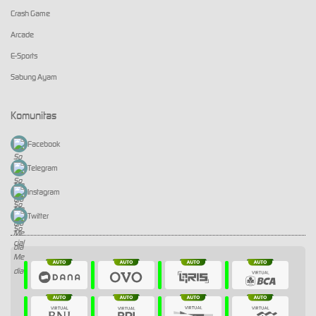
Crash Game
Arcade
E-Sports
Sabung Ayam
Komunitas
Facebook
Telegram
Instagram
Twitter