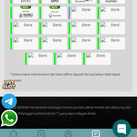
* Selama bank maintenance dan bank offline deposit dan penarikan tidak dapat
diproses
©2026 QQDEWI menawarkan berbagai macam provider pilihan terbaik dan didukung oleh
Layanan Pelanggan profesional 24/7 yang siap melayani Anda.