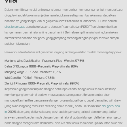
Viral
Dalam memilih game slot online yang benar memberikan kemenangan untuk member baru
di qqdewi sudah bukan menjadi rahasia lagi, karna setiap member akan mendapatkan
bocoran rtp yang sangat viral di grup komunitas slot online di indonesia. QQDewi adalah
situs terpercaya
yang bekerjasama dengan Pragmatic dan PGSOFT untuk memberikan
kenyamanan bermain slot online gacor hari ini. Dari ratusan pilihan slot online, kami akan
memberikan bocoran slot gacor yang gampang menang dengan jackpot maxwin sampai
puluhan juta rupiah.
Berikut ini adalah daftar slot gacor hari ini yang sedang viral dan mudah menang di qqdewi :
Mahjong Wins Black Scatter - Pragmatic Play - Winrate: 97.5%
Gates Of Olympus 1000 - Pragmatic Play - Winrate: 98%
Mahjong Ways 2 - PG Soft - Winrate: 98,7%
Wild Bandito - PG Soft - Winrate: 97,8%
Starlight Princess 1000 - Pragmatic Play - Winrate: 99,6%
Kerjasama yang kami siapkan dengan beberapa vendor hanya untuk membuat setiap
member yang bermain di qqdewi merasa puas dan nyaman. Setiap member akan
mendapatkan fasilitas yang sama dengan proses deposit yang cepat dan setiap withdraw
yang akan langsung masuk ke rekening dan e-money anda. Bersama situs
slot gacor hari
ini
2026 akun yang daftar sekarang pasti sudah gampang jackpot dan menang. Jadilah
jutawan dan miliyarder muda dengan bermain slot di qqdewi dengan daftarkan akun gacor
anda dengan mengisi form daftar atau bisa live chat untuk membantu pembuatan akun slot