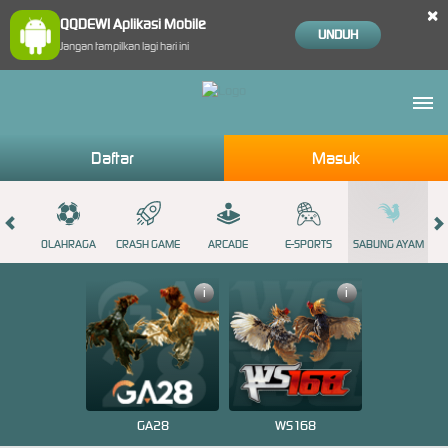
×
QQDEWI Aplikasi Mobile
UNDUH
Jangan tampilkan lagi hari ini
Daftar
Masuk
E
OLAHRAGA
CRASH GAME
ARCADE
E-SPORTS
SABUNG AYAM
i
i
GA28
WS168