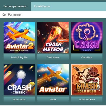
Semua permainan
Crash Game
Aviator2-Sky Elite
Crash Meteor
Crash Neon
Crash Classic
Aviator
Crash Gold Rush