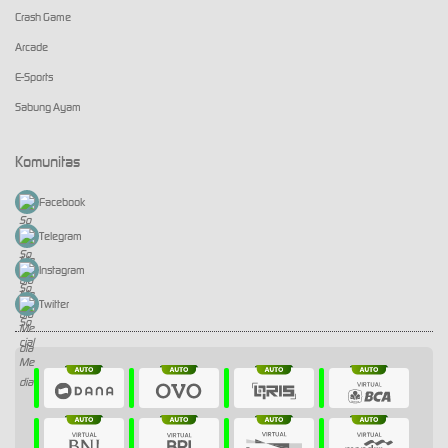
Crash Game
Arcade
E-Sports
Sabung Ayam
Komunitas
Facebook
Telegram
Instagram
Twitter