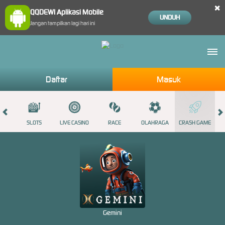
×
QQDEWI Aplikasi Mobile
UNDUH
Jangan tampilkan lagi hari ini
Daftar
Masuk
MES
SLOTS
LIVE CASINO
RACE
OLAHRAGA
CRASH GAME
Gemini