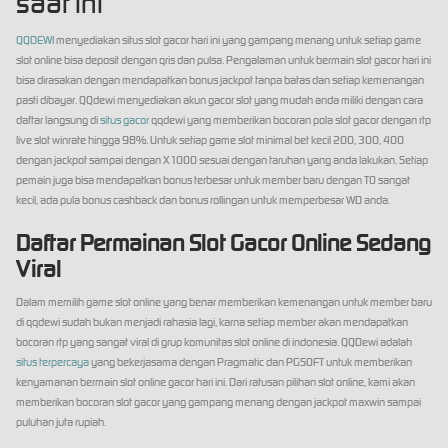
saat ini
QQDEWI
menyediakan situs slot gacor hari ini yang gampang menang untuk setiap game
slot online bisa deposit dengan qris dan pulsa. Pengalaman untuk bermain slot gacor hari ini
bisa dirasakan dengan mendapatkan bonus jackpot tanpa batas dan setiap kemenangan
pasti dibayar. QQdewi menyediakan akun gacor slot yang mudah anda miliki dengan cara
daftar langsung di
situs gacor
qqdewi yang memberikan bocoran pola slot gacor dengan rtp
live slot winrate hingga 98%. Untuk setiap game slot minimal bet kecil 200, 300, 400
dengan jackpot sampai dengan X1000 sesuai dengan taruhan yang anda lakukan. Setiap
pemain juga bisa mendapatkan bonus terbesar untuk member baru dengan TO sangat
kecil, ada pula bonus cashback dan bonus rollingan untuk memperbesar WD anda.
Daftar Permainan Slot Gacor Online Sedang
Viral
Dalam memilih game slot online yang benar memberikan kemenangan untuk member baru
di qqdewi sudah bukan menjadi rahasia lagi, karna setiap member akan mendapatkan
bocoran rtp yang sangat viral di grup komunitas slot online di indonesia. QQDewi adalah
situs terpercaya
yang bekerjasama dengan Pragmatic dan PGSOFT untuk memberikan
kenyamanan bermain slot online gacor hari ini. Dari ratusan pilihan slot online, kami akan
memberikan bocoran slot gacor yang gampang menang dengan jackpot maxwin sampai
puluhan juta rupiah.