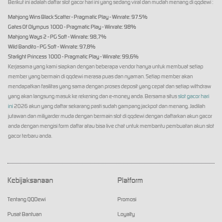
Berikut ini adalah daftar slot gacor hari ini yang sedang viral dan mudah menang di qqdewi :
Mahjong Wins Black Scatter - Pragmatic Play - Winrate: 97.5%
Gates Of Olympus 1000 - Pragmatic Play - Winrate: 98%
Mahjong Ways 2 - PG Soft - Winrate: 98,7%
Wild Bandito - PG Soft - Winrate: 97,8%
Starlight Princess 1000 - Pragmatic Play - Winrate: 99,6%
Kerjasama yang kami siapkan dengan beberapa vendor hanya untuk membuat setiap
member yang bermain di qqdewi merasa puas dan nyaman. Setiap member akan
mendapatkan fasilitas yang sama dengan proses deposit yang cepat dan setiap withdraw
yang akan langsung masuk ke rekening dan e-money anda. Bersama situs
slot gacor hari
ini
2026 akun yang daftar sekarang pasti sudah gampang jackpot dan menang. Jadilah
jutawan dan miliyarder muda dengan bermain slot di qqdewi dengan daftarkan akun gacor
anda dengan mengisi form daftar atau bisa live chat untuk membantu pembuatan akun slot
gacor terbaru anda.
Kebijaksanaan
Platform
Tentang QQDewi
Promosi
Pusat Bantuan
Loyalty