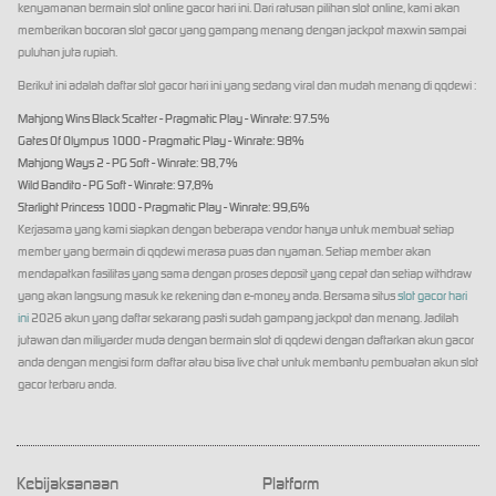
kenyamanan bermain slot online gacor hari ini. Dari ratusan pilihan slot online, kami akan
memberikan bocoran slot gacor yang gampang menang dengan jackpot maxwin sampai
puluhan juta rupiah.
Berikut ini adalah daftar slot gacor hari ini yang sedang viral dan mudah menang di qqdewi :
Mahjong Wins Black Scatter - Pragmatic Play - Winrate: 97.5%
Gates Of Olympus 1000 - Pragmatic Play - Winrate: 98%
Mahjong Ways 2 - PG Soft - Winrate: 98,7%
Wild Bandito - PG Soft - Winrate: 97,8%
Starlight Princess 1000 - Pragmatic Play - Winrate: 99,6%
Kerjasama yang kami siapkan dengan beberapa vendor hanya untuk membuat setiap
member yang bermain di qqdewi merasa puas dan nyaman. Setiap member akan
mendapatkan fasilitas yang sama dengan proses deposit yang cepat dan setiap withdraw
yang akan langsung masuk ke rekening dan e-money anda. Bersama situs
slot gacor hari
ini
2026 akun yang daftar sekarang pasti sudah gampang jackpot dan menang. Jadilah
jutawan dan miliyarder muda dengan bermain slot di qqdewi dengan daftarkan akun gacor
anda dengan mengisi form daftar atau bisa live chat untuk membantu pembuatan akun slot
gacor terbaru anda.
Kebijaksanaan
Platform