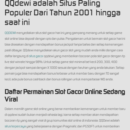
QQdewi adalah Situs Paling
Populer Dari Tahun 2001 hingga
saat ini
QQDEWI
menyediakan situs slot gacor hari ini yang gampang menang untuk setiap game
slot online bisa deposit dengan qris dan pulsa. Pengalaman untuk bermain slot gacor hari ini
bisa dirasakan dengan mendapatkan bonus jackpot tanpa batas dan setiap kemenangan
pasti dibayar. QQdewi menyediakan akun gacor slot yang mudah anda miliki dengan cara
daftar langsung di
situs gacor
qqdewi yang memberikan bocoran pola slot gacor dengan rtp
live slot winrate hingga 98%. Untuk setiap game slot minimal bet kecil 200, 300, 400
dengan jackpot sampai dengan X1000 sesuai dengan taruhan yang anda lakukan. Setiap
pemain juga bisa mendapatkan bonus terbesar untuk member baru dengan TO sangat
kecil, ada pula bonus cashback dan bonus rollingan untuk memperbesar WD anda.
Daftar Permainan Slot Gacor Online Sedang
Viral
Dalam memilih game slot online yang benar memberikan kemenangan untuk member baru
di qqdewi sudah bukan menjadi rahasia lagi, karna setiap member akan mendapatkan
bocoran rtp yang sangat viral di grup komunitas slot online di indonesia. QQDewi adalah
situs terpercaya
yang bekerjasama dengan Pragmatic dan PGSOFT untuk memberikan