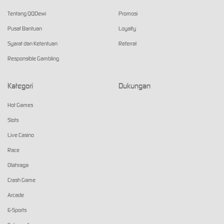
Tentang QQDewi
Promosi
Pusat Bantuan
Loyalty
Syarat dan Ketentuan
Referral
Responsible Gambling
Kategori
Dukungan
Hot Games
Slots
Live Casino
Race
Olahraga
Crash Game
Arcade
E-Sports