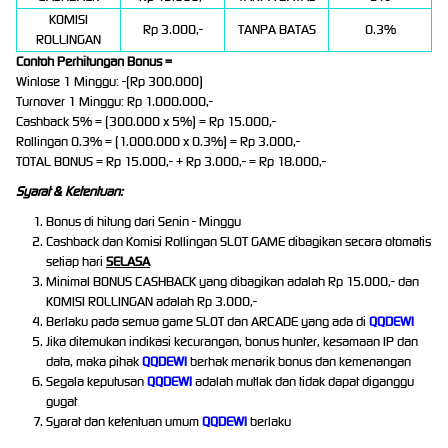
KOMISI
Rp 3.000,-
TANPA BATAS
0.3%
ROLLINGAN
Contoh Perhitungan Bonus =
Winlose 1 Minggu: -(Rp 300.000)
Turnover 1 Minggu: Rp 1.000.000,-
Cashback 5% = (300.000 x 5%) = Rp 15.000,-
Rollingan 0.3% = (1.000.000 x 0.3%) = Rp 3.000,-
TOTAL BONUS = Rp 15.000,- + Rp 3.000,- = Rp 18.000,-
Syarat & Ketentuan:
Bonus di hitung dari Senin - Minggu
Cashback dan Komisi Rollingan SLOT GAME dibagikan secara otomatis
setiap hari
SELASA
Minimal BONUS CASHBACK yang dibagikan adalah Rp 15.000,- dan
KOMISI ROLLINGAN adalah Rp 3.000,-
Berlaku pada semua game SLOT dan ARCADE yang ada di
QQDEWI
Jika ditemukan indikasi kecurangan, bonus hunter, kesamaan IP dan
data, maka pihak
QQDEWI
berhak menarik bonus dan kemenangan
Segala keputusan
QQDEWI
adalah mutlak dan tidak dapat diganggu
gugat
Syarat dan ketentuan umum
QQDEWI
berlaku