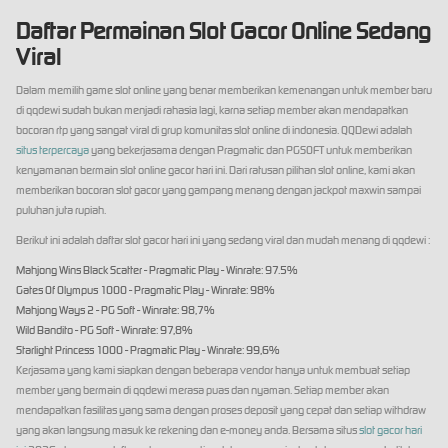
Daftar Permainan Slot Gacor Online Sedang
Viral
Dalam memilih game slot online yang benar memberikan kemenangan untuk member baru
di qqdewi sudah bukan menjadi rahasia lagi, karna setiap member akan mendapatkan
bocoran rtp yang sangat viral di grup komunitas slot online di indonesia. QQDewi adalah
situs terpercaya
yang bekerjasama dengan Pragmatic dan PGSOFT untuk memberikan
kenyamanan bermain slot online gacor hari ini. Dari ratusan pilihan slot online, kami akan
memberikan bocoran slot gacor yang gampang menang dengan jackpot maxwin sampai
puluhan juta rupiah.
Berikut ini adalah daftar slot gacor hari ini yang sedang viral dan mudah menang di qqdewi :
Mahjong Wins Black Scatter - Pragmatic Play - Winrate: 97.5%
Gates Of Olympus 1000 - Pragmatic Play - Winrate: 98%
Mahjong Ways 2 - PG Soft - Winrate: 98,7%
Wild Bandito - PG Soft - Winrate: 97,8%
Starlight Princess 1000 - Pragmatic Play - Winrate: 99,6%
Kerjasama yang kami siapkan dengan beberapa vendor hanya untuk membuat setiap
member yang bermain di qqdewi merasa puas dan nyaman. Setiap member akan
mendapatkan fasilitas yang sama dengan proses deposit yang cepat dan setiap withdraw
yang akan langsung masuk ke rekening dan e-money anda. Bersama situs
slot gacor hari