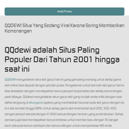
Ambil Promo
QQDEWI Situs Yang Sedang Viral Karena Sering Memberikan
Kemenangan
QQdewi adalah Situs Paling
Populer Dari Tahun 2001 hingga
saat ini
QQDEWI
menyediakan situs slot gacor hari ini yang gampang menang untuk setiap game
slot online bisa deposit dengan qris dan pulsa. Pengalaman untuk bermain slot gacor hari ini
bisa dirasakan dengan mendapatkan bonus jackpot tanpa batas dan setiap kemenangan
pasti dibayar. QQdewi menyediakan akun gacor slot yang mudah anda miliki dengan cara
daftar langsung di
situs gacor
qqdewi yang memberikan bocoran pola slot gacor dengan rtp
live slot winrate hingga 98%. Untuk setiap game slot minimal bet kecil 200, 300, 400
dengan jackpot sampai dengan X1000 sesuai dengan taruhan yang anda lakukan. Setiap
pemain juga bisa mendapatkan bonus terbesar untuk member baru dengan TO sangat
kecil, ada pula bonus cashback dan bonus rollingan untuk memperbesar WD anda.