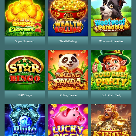
Super Clovers 2
Wealth Rolling
Woof-woof Paradise
STAR Bingo
Rolling Panda
Gold Rush Party