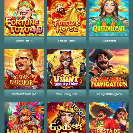
Fortune Toto 4D
Fortune Horse
Quetzalcoatl
ROMAN WARRIOR2
Vault Beauty Thief
The Age Of Navigation