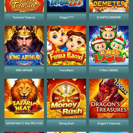
Fortune's Treasure
Dragon777
OLYMPUS DEMETER
KING ARTHUR
Fuwa Baoxi
X'Mas LABUBU
SAFARI HEAT 2-MULTIPLY FUN
Money Rush
Dragon’s Treasures