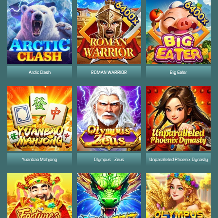
Arctic Clash
ROMAN WARRIOR
Big Eater
Yuanbao Mahjong
Olympus - Zeus
Unparalleled Phoenix Dynasty