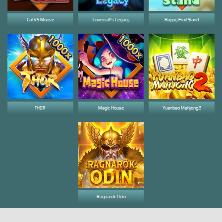
Cat VS Mouse
Lovecraft's Legacy
Happy Fruit Stand
THOR
Magic House
Yuanbao Mahjong2
Ragnarok Odin