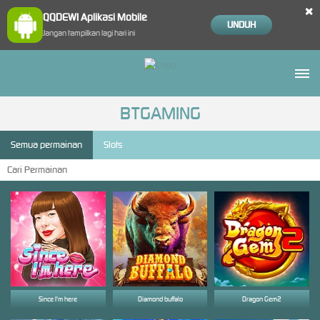
×
QQDEWI Aplikasi Mobile
UNDUH
Jangan tampilkan lagi hari ini
BTGAMING
Semua permainan
Slots
Since I'm here
Diamond buffalo
Dragon Gem2