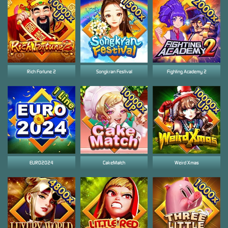
Rich Fortune 2
Songkran Festival
Fighting Academy 2
EURO2024
CakeMatch
Weird Xmas