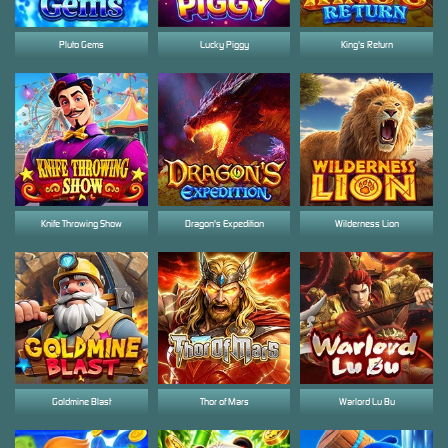
Pluto Gems
Lucky Piggy
King's Return
Knife Throwing Show
Dragon's Expedition
Wilderness Lion
Goldmine Blast
Thor of Mars
Warlord Lu Bu