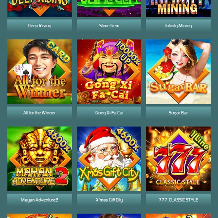
Deep Rising
Slime Gem
Infinity Mining
All for the Winner
Gong Xi Fa Cai
Sugar Bar
Mayan Adventure2
X'mas Gift City
777-CLASSIC STYLE