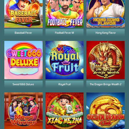
Baseball Fever
Football Fever M
Hong Kong Flavor
Sweet 666 Deluxe
Royal Fruit
The Dragon Brings Wealth 2