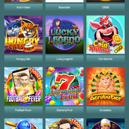
Kickin' Kash
Beanstalk
GENIE
Hungry Cats
Lucky Legend
Coin Spinner
Football Fever
Diamond Fruit
Acrobatics