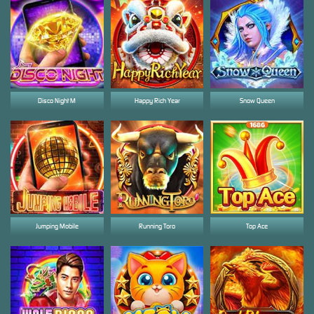
Disco Night M
Happy Rich Year
Snow Queen
Jumping Mobile
Running Toro
Top Ace