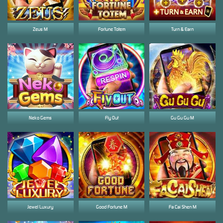
Zeus M
Fortune Totem
Turn & Earn
Neko Gems
Fly Out
Gu Gu Gu M
Jewel Luxury
Good Fortune M
Fa Cai Shen M