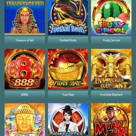
Treasure of Seti
Football Boots
Fruity Carnival
[888]
Yuan Bao
Invincible Elephant