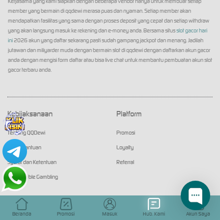
Kerjasama yang kami siapkan dengan beberapa vendor hanya untuk membuat setiap
member yang bermain di qqdewi merasa puas dan nyaman. Setiap member akan
mendapatkan fasilitas yang sama dengan proses deposit yang cepat dan setiap withdraw
yang akan langsung masuk ke rekening dan e-money anda. Bersama situs
slot gacor hari
ini
2026 akun yang daftar sekarang pasti sudah gampang jackpot dan menang. Jadilah
jutawan dan miliyarder muda dengan bermain slot di qqdewi dengan daftarkan akun gacor
anda dengan mengisi form daftar atau bisa live chat untuk membantu pembuatan akun slot
gacor terbaru anda.
Kebijaksanaan
Platform
Tentang QQDewi
Promosi
Pusat Bantuan
Loyalty
Syarat dan Ketentuan
Referral
Responsible Gambling
Kategori
Dukungan
Beranda
Promosi
Masuk
Hub. Kami
Akun Saya