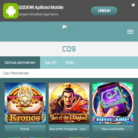
×
QQDEWI Aplikasi Mobile
UNDUH
Jangan tampilkan lagi hari ini
CQ9
Semua permainan
Top 20
Slots
Kronos
Hero of the 3 Kingdoms - Cao Cao
Rave Jump Mobile