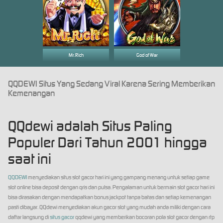
Mr.Rich
God of War
QQDEWI Situs Yang Sedang Viral Karena Sering Memberikan
Kemenangan
QQdewi adalah Situs Paling
Populer Dari Tahun 2001 hingga
saat ini
QQDEWI
menyediakan situs slot gacor hari ini yang gampang menang untuk setiap game
slot online bisa deposit dengan qris dan pulsa. Pengalaman untuk bermain slot gacor hari ini
bisa dirasakan dengan mendapatkan bonus jackpot tanpa batas dan setiap kemenangan
pasti dibayar. QQdewi menyediakan akun gacor slot yang mudah anda miliki dengan cara
daftar langsung di
situs gacor
qqdewi yang memberikan bocoran pola slot gacor dengan rtp