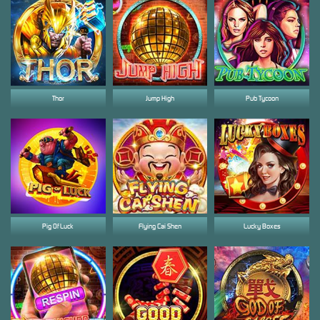
Thor
Jump High
Pub Tycoon
Pig Of Luck
Flying Cai Shen
Lucky Boxes