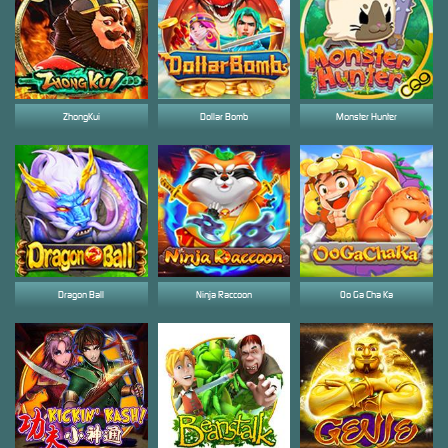
ZhongKui
Dollar Bomb
Monster Hunter
Dragon Ball
Ninja Raccoon
Oo Ga Cha Ka