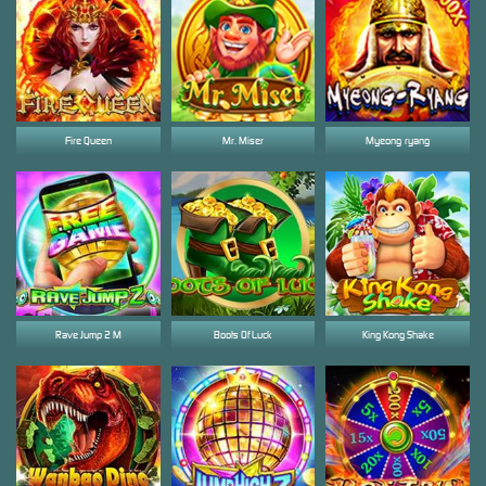
Fire Queen
Mr. Miser
Myeong-ryang
Rave Jump 2 M
Boots Of Luck
King Kong Shake