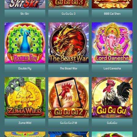
Skr Skr
Gu Gu Gu 3
888 Cai Shen
Double Fly
The Beast War
Lord Ganesha
Zuma Wild
Gu Gu Gu 2 M
GuGuGu