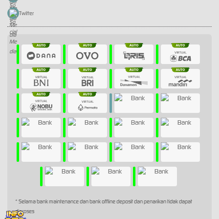
Twitter
* Selama bank maintenance dan bank offline deposit dan penarikan tidak dapat
diproses