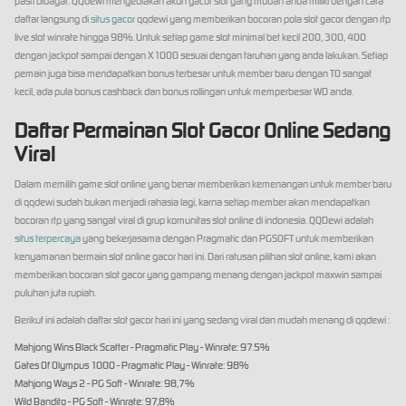
pasti dibayar. QQdewi menyediakan akun gacor slot yang mudah anda miliki dengan cara
daftar langsung di
situs gacor
qqdewi yang memberikan bocoran pola slot gacor dengan rtp
live slot winrate hingga 98%. Untuk setiap game slot minimal bet kecil 200, 300, 400
dengan jackpot sampai dengan X1000 sesuai dengan taruhan yang anda lakukan. Setiap
pemain juga bisa mendapatkan bonus terbesar untuk member baru dengan TO sangat
kecil, ada pula bonus cashback dan bonus rollingan untuk memperbesar WD anda.
Daftar Permainan Slot Gacor Online Sedang
Viral
Dalam memilih game slot online yang benar memberikan kemenangan untuk member baru
di qqdewi sudah bukan menjadi rahasia lagi, karna setiap member akan mendapatkan
bocoran rtp yang sangat viral di grup komunitas slot online di indonesia. QQDewi adalah
situs terpercaya
yang bekerjasama dengan Pragmatic dan PGSOFT untuk memberikan
kenyamanan bermain slot online gacor hari ini. Dari ratusan pilihan slot online, kami akan
memberikan bocoran slot gacor yang gampang menang dengan jackpot maxwin sampai
puluhan juta rupiah.
Berikut ini adalah daftar slot gacor hari ini yang sedang viral dan mudah menang di qqdewi :
Mahjong Wins Black Scatter - Pragmatic Play - Winrate: 97.5%
Gates Of Olympus 1000 - Pragmatic Play - Winrate: 98%
Mahjong Ways 2 - PG Soft - Winrate: 98,7%
Wild Bandito - PG Soft - Winrate: 97,8%