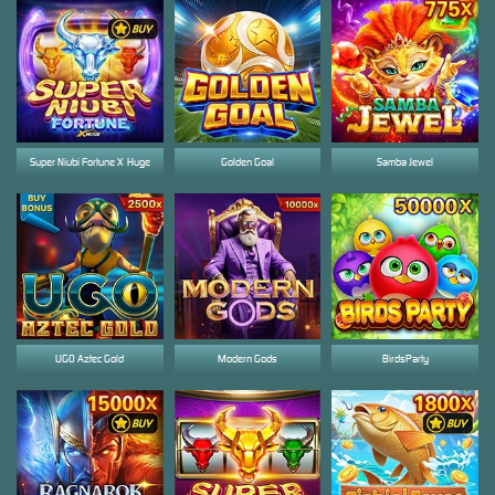
Super Niubi Fortune X-Huge
Golden Goal
Samba Jewel
UGO Aztec Gold
Modern Gods
BirdsParty