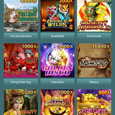
The Llama Adventure
DoubleWilds
OrientAnimals
Flirting Scholar Tang
GoldenDisco
Mahjong