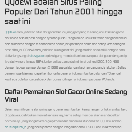
QQdewi adalah Situs Paling
Populer Dari Tahun 2001 hingga
saat ini
QQDEWI
menyediakan situs slot gacor hari ini yang gampang menang untuk setiap game
slot online bisa deposit dengan qris dan pulsa. Pengalaman untuk bermain slot gacor hari ini
bisa dirasakan dengan mendapatkan bonus jackpot tanpa batas dan setiap kemenangan
pasti dibayar. QQdewi menyediakan akun gacor slot yang mudah anda miliki dengan cara
daftar langsung di
situs gacor
qqdewi yang memberikan bocoran pola slot gacor dengan rtp
live slot winrate hingga 98%. Untuk setiap game slot minimal bet kecil 200, 300, 400
dengan jackpot sampai dengan X1000 sesuai dengan taruhan yang anda lakukan. Setiap
pemain juga bisa mendapatkan bonus terbesar untuk member baru dengan TO sangat
kecil, ada pula bonus cashback dan bonus rollingan untuk memperbesar WD anda.
Daftar Permainan Slot Gacor Online Sedang
Viral
Dalam memilih game slot online yang benar memberikan kemenangan untuk member baru
di qqdewi sudah bukan menjadi rahasia lagi, karna setiap member akan mendapatkan
bocoran rtp yang sangat viral di grup komunitas slot online di indonesia. QQDewi adalah
situs terpercaya
yang bekerjasama dengan Pragmatic dan PGSOFT untuk memberikan