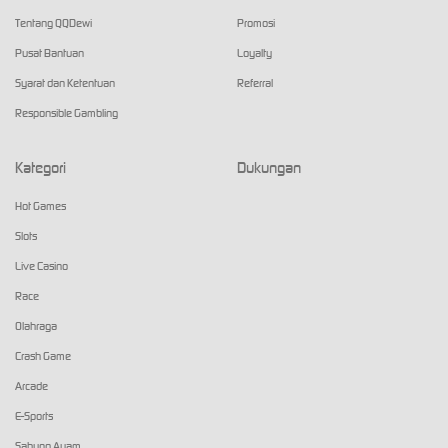
Tentang QQDewi
Promosi
Pusat Bantuan
Loyalty
Syarat dan Ketentuan
Referral
Responsible Gambling
Kategori
Dukungan
Hot Games
Slots
Live Casino
Race
Olahraga
Crash Game
Arcade
E-Sports
Sabung Ayam