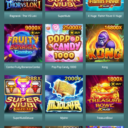
Ragnarok : Thor VS Loki
SuperNiubi
X-Huge_Fishin' Fever X-Huge
Combo Fruity Bonanza Combo
Pop Pop Candy 1000
Kong
SuperNiubiDeluxe
Mjolnir
TreasureBowl