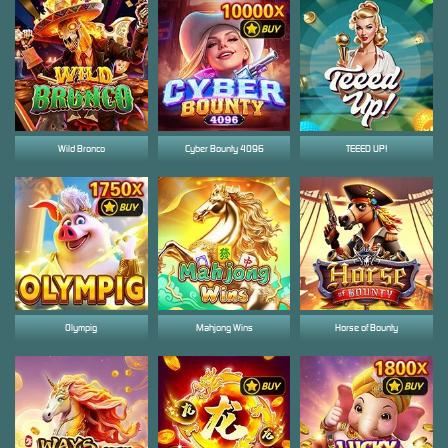
Wild Bronco
Cyber Bounty 4096
TEEED UP!
Olympig
Mahjong Wins
Horse of Bounty