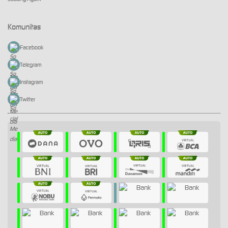
Komunitas
Facebook
Telegram
Instagram
Twitter