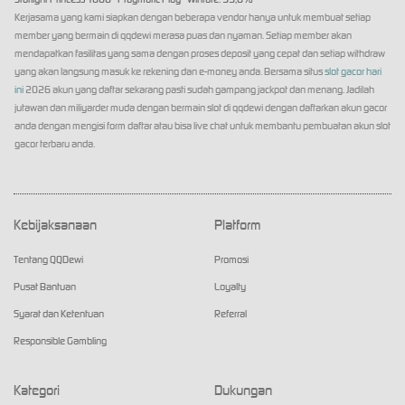
Kerjasama yang kami siapkan dengan beberapa vendor hanya untuk membuat setiap
member yang bermain di qqdewi merasa puas dan nyaman. Setiap member akan
mendapatkan fasilitas yang sama dengan proses deposit yang cepat dan setiap withdraw
yang akan langsung masuk ke rekening dan e-money anda. Bersama situs
slot gacor hari
ini
2026 akun yang daftar sekarang pasti sudah gampang jackpot dan menang. Jadilah
jutawan dan miliyarder muda dengan bermain slot di qqdewi dengan daftarkan akun gacor
anda dengan mengisi form daftar atau bisa live chat untuk membantu pembuatan akun slot
gacor terbaru anda.
Kebijaksanaan
Platform
Tentang QQDewi
Promosi
Pusat Bantuan
Loyalty
Syarat dan Ketentuan
Referral
Responsible Gambling
Kategori
Dukungan