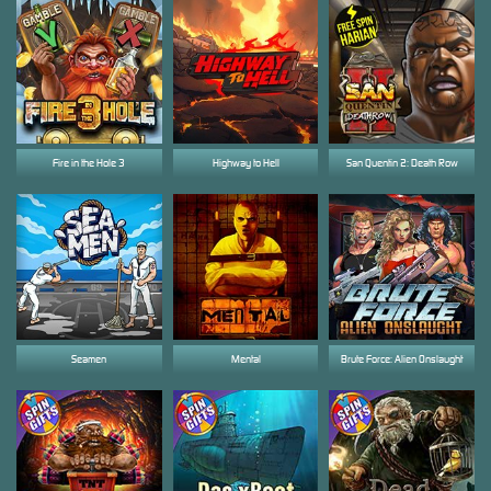
Fire in the Hole 3
Highway to Hell
San Quentin 2: Death Row
Seamen
Mental
Brute Force: Alien Onslaught