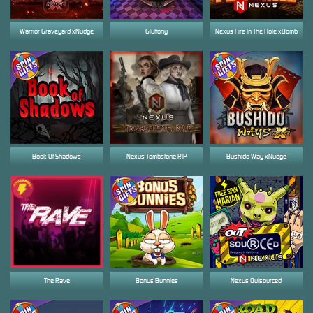
Warrior Graveyard xNudge
Gluttony
Nexus Fire In The Hole xBomb
Book Of Shadows
Nexus Tombstone RIP
Bushido Way xNudge
The Rave
Bonus Bunnies
Nexus Outsourced