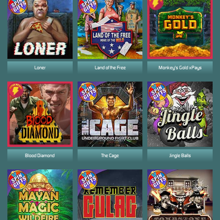
Loner
Land of the Free
Monkey's Gold xPays
Blood Diamond
The Cage
Jingle Balls