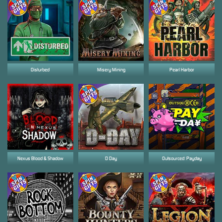
Disturbed
Misery Mining
Pearl Harbor
Nexus Blood & Shadow
D Day
Outsourced: Payday