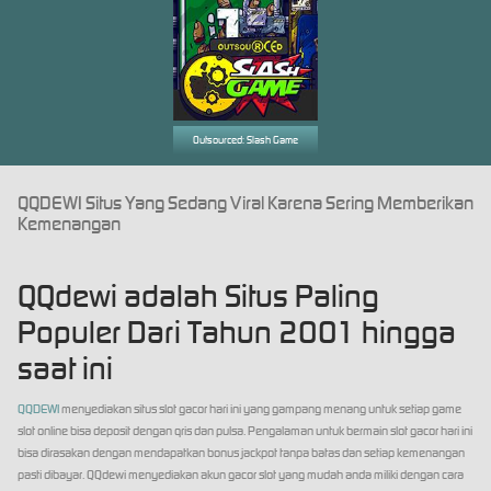
Outsourced: Slash Game
QQDEWI Situs Yang Sedang Viral Karena Sering Memberikan
Kemenangan
QQdewi adalah Situs Paling
Populer Dari Tahun 2001 hingga
saat ini
QQDEWI
menyediakan situs slot gacor hari ini yang gampang menang untuk setiap game
slot online bisa deposit dengan qris dan pulsa. Pengalaman untuk bermain slot gacor hari ini
bisa dirasakan dengan mendapatkan bonus jackpot tanpa batas dan setiap kemenangan
pasti dibayar. QQdewi menyediakan akun gacor slot yang mudah anda miliki dengan cara