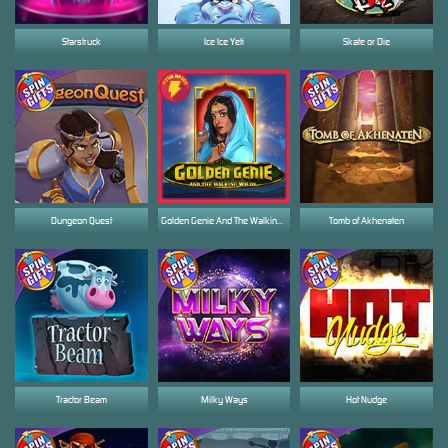
Starstruck
Ice Ice Yeti
Skate or Die
Dungeon Quest
Golden Genie And The Walking Wilds
Tomb of Akhenaten
Tractor Beam
Milky Ways
Hot Nudge