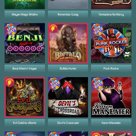
Mayan Magic Wildfire
Remember Gulag
Tombstone No Mercy
Benji Killed in Vegas
Buffalo Hunter
Punk Rocker
Evil Goblins xBomb
Devil's Crossroad
Karen Maneater