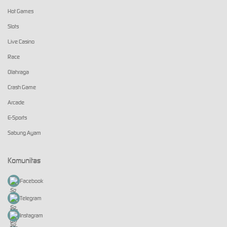
Hot Games
Slots
Live Casino
Race
Olahraga
Crash Game
Arcade
E-Sports
Sabung Ayam
Komunitas
Facebook
Telegram
Instagram