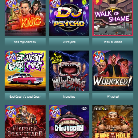
Kiss My Chainsaw
DJ Psycho
Walk of Shame
East Coast Vs West Coast
Munchies
Whacked