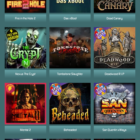
Fire in the Hole 2
Das xBoot
Dead Canary
Nexus The Crypt
Tombstone Slaughter
Deadwood R.I.P
Mental 2
Beheaded
San Quentin xWays