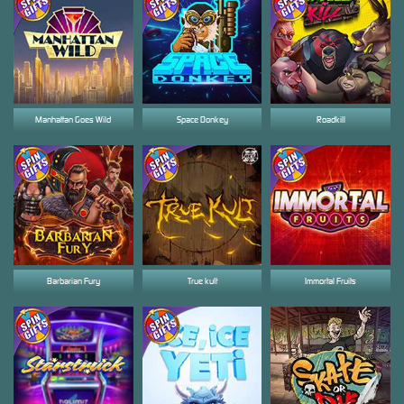
Manhattan Goes Wild
Space Donkey
Roadkill
Barbarian Fury
True kult
Immortal Fruits