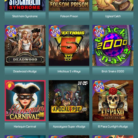
Stockholm Syndrome
Folsom Prison
Ugliest Catch
Deadwood xNudge
Infectious 5 xWays
Brick Snake 2000
Harlequin Carnival
Apocalypse Super xNudge
El Pasa Gunfight xNudge