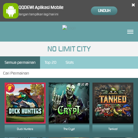
×
QQDEWI Aplikasi Mobile
UNDUH
Jangan tampilkan lagi hari ini
NO LIMIT CITY
Semua permainan
Top 20
Slots
Duck Hunters
The Crypt
Tanked