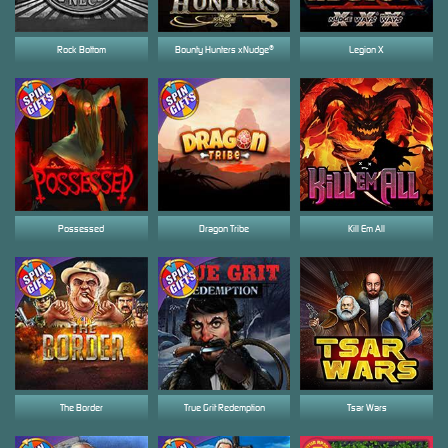
Rock Bottom
Bounty Hunters xNudge®
Legion X
Possessed
Dragon Tribe
Kill Em All
The Border
True Grit Redemption
Tsar Wars