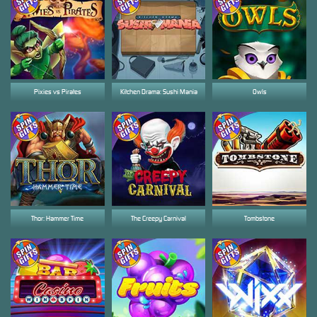
Pixies vs Pirates
Kitchen Drama: Sushi Mania
Owls
Thor: Hammer Time
The Creepy Carnival
Tombstone