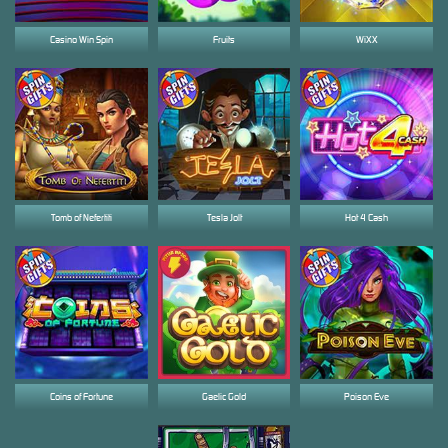
Casino Win Spin
Fruits
WiXX
Tomb of Nefertiti
Tesla Jolt
Hot 4 Cash
Coins of Fortune
Gaelic Gold
Poison Eve