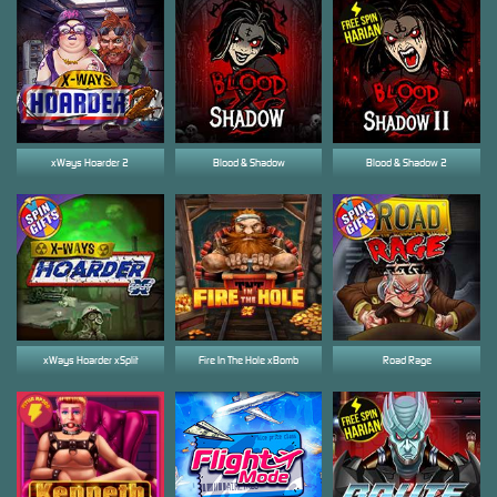
xWays Hoarder 2
Blood & Shadow
Blood & Shadow 2
xWays Hoarder xSplit
Fire In The Hole xBomb
Road Rage