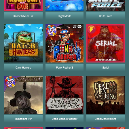
Kenneth Must Die
Flight Mode
Brute Force
Gator Hunters
Punk Rocker 2
Serial
Tombstone RIP
Dead, Dead, or Deader
Dead Men Walking