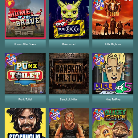
Home of the Brave
Outsourced
Little Bighorn
Punk Toilet
Bangkok Hilton
Nine To Five