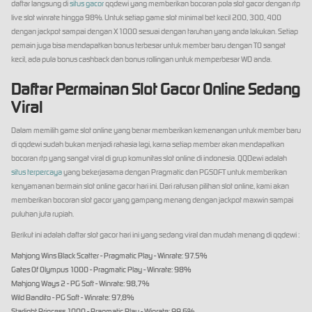
daftar langsung di
situs gacor
qqdewi yang memberikan bocoran pola slot gacor dengan rtp
live slot winrate hingga 98%. Untuk setiap game slot minimal bet kecil 200, 300, 400
dengan jackpot sampai dengan X1000 sesuai dengan taruhan yang anda lakukan. Setiap
pemain juga bisa mendapatkan bonus terbesar untuk member baru dengan TO sangat
kecil, ada pula bonus cashback dan bonus rollingan untuk memperbesar WD anda.
Daftar Permainan Slot Gacor Online Sedang
Viral
Dalam memilih game slot online yang benar memberikan kemenangan untuk member baru
di qqdewi sudah bukan menjadi rahasia lagi, karna setiap member akan mendapatkan
bocoran rtp yang sangat viral di grup komunitas slot online di indonesia. QQDewi adalah
situs terpercaya
yang bekerjasama dengan Pragmatic dan PGSOFT untuk memberikan
kenyamanan bermain slot online gacor hari ini. Dari ratusan pilihan slot online, kami akan
memberikan bocoran slot gacor yang gampang menang dengan jackpot maxwin sampai
puluhan juta rupiah.
Berikut ini adalah daftar slot gacor hari ini yang sedang viral dan mudah menang di qqdewi :
Mahjong Wins Black Scatter - Pragmatic Play - Winrate: 97.5%
Gates Of Olympus 1000 - Pragmatic Play - Winrate: 98%
Mahjong Ways 2 - PG Soft - Winrate: 98,7%
Wild Bandito - PG Soft - Winrate: 97,8%
Starlight Princess 1000 - Pragmatic Play - Winrate: 99,6%