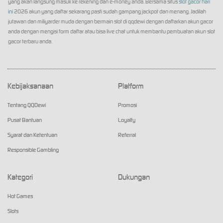
yang akan langsung masuk ke rekening dan e-money anda. Bersama situs
slot gacor hari
ini
2026 akun yang daftar sekarang pasti sudah gampang jackpot dan menang. Jadilah
jutawan dan miliyarder muda dengan bermain slot di qqdewi dengan daftarkan akun gacor
anda dengan mengisi form daftar atau bisa live chat untuk membantu pembuatan akun slot
gacor terbaru anda.
Kebijaksanaan
Platform
Tentang QQDewi
Promosi
Pusat Bantuan
Loyalty
Syarat dan Ketentuan
Referral
Responsible Gambling
Kategori
Dukungan
Hot Games
Slots