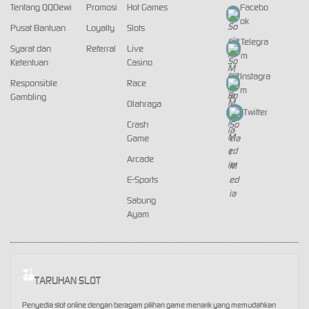
Tentang QQDewi
Promosi
Hot Games
Facebo
ok
Pusat Bantuan
Loyalty
Slots
Telegra
Syarat dan
Referral
Live
m
Ketentuan
Casino
Instagra
Responsible
Race
m
Gambling
Olahraga
Twitter
Crash
Game
Arcade
E-Sports
Sabung
Ayam
TARUHAN SLOT
Penyedia slot online dengan beragam pilihan game menarik yang memudahkan