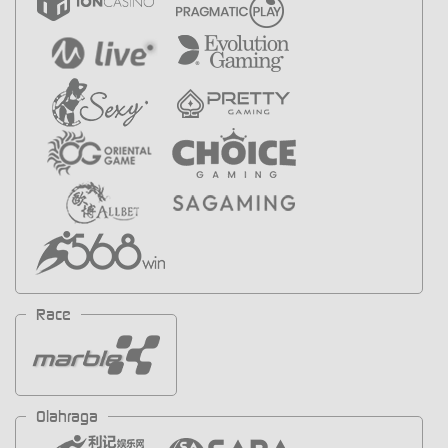
Race
Olahraga