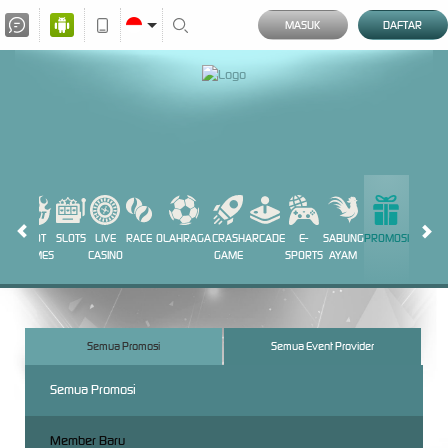
MASUK
DAFTAR
HOT
SLOTS
LIVE
RACE
OLAHRAGA
CRASH
ARCADE
E-
SABUNG
PROMOSI
GAMES
CASINO
GAME
SPORTS
AYAM
Semua Promosi
Semua Event Provider
Semua Promosi
Member Baru