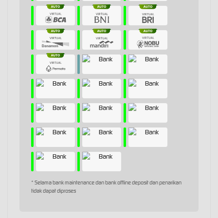
* Selama bank maintenance dan bank offline deposit dan penarikan
tidak dapat diproses