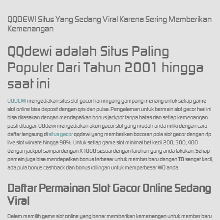
QQDEWI Situs Yang Sedang Viral Karena Sering Memberikan
Kemenangan
QQdewi adalah Situs Paling
Populer Dari Tahun 2001 hingga
saat ini
QQDEWI
menyediakan situs slot gacor hari ini yang gampang menang untuk setiap game
slot online bisa deposit dengan qris dan pulsa. Pengalaman untuk bermain slot gacor hari ini
bisa dirasakan dengan mendapatkan bonus jackpot tanpa batas dan setiap kemenangan
pasti dibayar. QQdewi menyediakan akun gacor slot yang mudah anda miliki dengan cara
daftar langsung di
situs gacor
qqdewi yang memberikan bocoran pola slot gacor dengan rtp
live slot winrate hingga 98%. Untuk setiap game slot minimal bet kecil 200, 300, 400
dengan jackpot sampai dengan X1000 sesuai dengan taruhan yang anda lakukan. Setiap
pemain juga bisa mendapatkan bonus terbesar untuk member baru dengan TO sangat kecil,
ada pula bonus cashback dan bonus rollingan untuk memperbesar WD anda.
Daftar Permainan Slot Gacor Online Sedang
Viral
Dalam memilih game slot online yang benar memberikan kemenangan untuk member baru