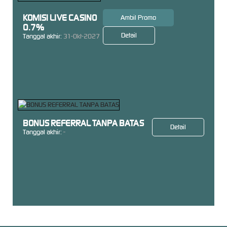
KOMISI LIVE CASINO
Ambil Promo
0.7%
Detail
Tanggal akhir:
31-Okt-2027
BONUS REFERRAL TANPA BATAS
Detail
Tanggal akhir:
-