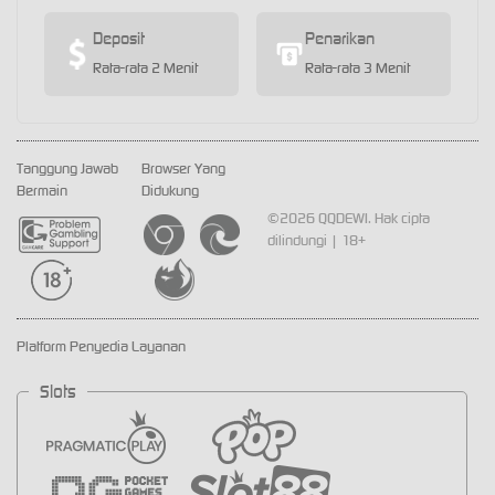
Deposit
Penarikan
Rata-rata 2 Menit
Rata-rata 3 Menit
Tanggung Jawab
Browser Yang
Bermain
Didukung
©2026 QQDEWI. Hak cipta
dilindungi | 18+
Platform Penyedia Layanan
Slots