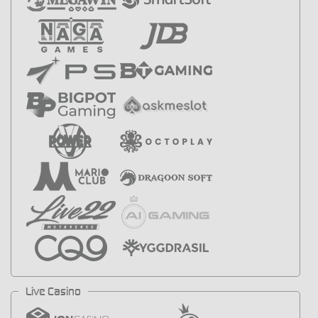
Live Casino