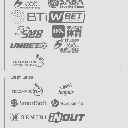
Crash Game