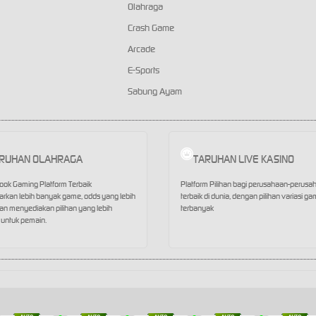
Olahraga
Crash Game
Arcade
E-Sports
Sabung Ayam
RUHAN OLAHRAGA
TARUHAN LIVE KASINO
ook Gaming Platform Terbaik
Platform Pilihan bagi perusahaan-perusa
kan lebih banyak game, odds yang lebih
terbaik di dunia, dengan pilihan variasi g
 dan menyediakan pilihan yang lebih
terbanyak
untuk pemain.