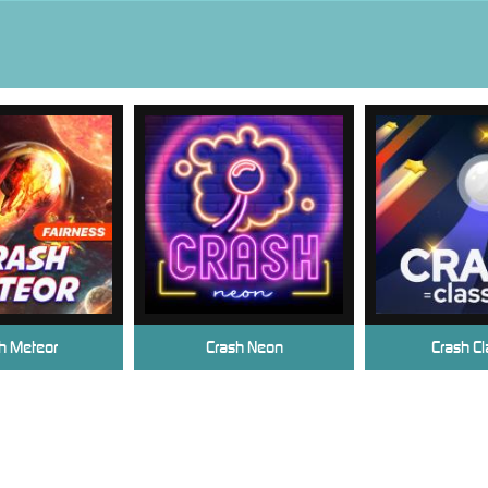
h Meteor
Crash Neon
Crash Cl