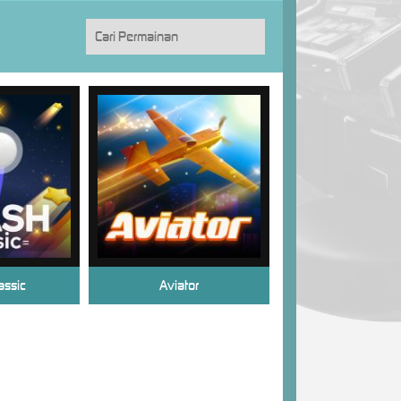
assic
Aviator