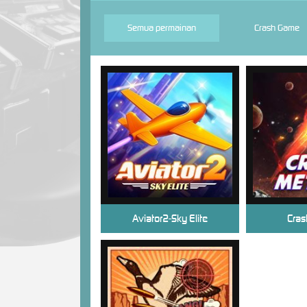
Semua permainan
Crash Game
Aviator2-Sky Elite
Cras