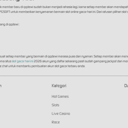
ember baru di qqdewi sudah bukan menjadi rahasia lagi, karna setiap member akan mendapatkan bo
OFT untuk memberikan kenyamanan bermain slot online gacor hari ini. Dari ratusan pilihan slo
nang di qqdewi :
at setiap member yang bermain di qqdewi merasa puas dan nyaman. Setiap member akan mendap
ama situs
slot gacor hari ini
2026 akun yang daftar sekarang pasti sudah gampang jackpot dan mena
ive chat untuk membantu pembuatan akun slot gacor terbaru anda.
m
Kategori
D
Hot Games
Slots
Live Casino
Race