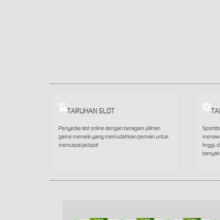
TARUHAN SLOT
TA
Penyedia slot online dengan beragam pilihan
Sportsb
game menarik yang memudahkan pemain untuk
menawar
mencapai jackpot
tinggi,
banyak 