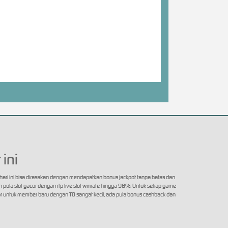
ini
 hari ini bisa dirasakan dengan mendapatkan bonus jackpot tanpa batas dan
ola slot gacor dengan rtp live slot winrate hingga 98%. Untuk setiap game
r untuk member baru dengan TO sangat kecil, ada pula bonus cashback dan