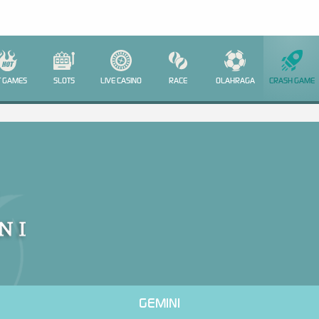
T GAMES
SLOTS
LIVE CASINO
RACE
OLAHRAGA
CRASH GAME
GEMINI