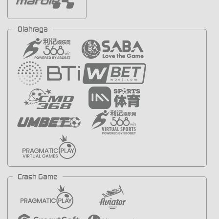
Olahraga
Crash Game