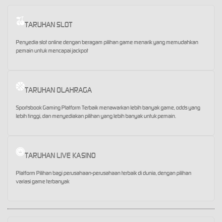
TARUHAN SLOT
Penyedia slot online dengan beragam pilihan game menarik yang memudahkan
pemain untuk mencapai jackpot
TARUHAN OLAHRAGA
Sportsbook Gaming Platform Terbaik menawarkan lebih banyak game, odds yang
lebih tinggi, dan menyediakan pilihan yang lebih banyak untuk pemain.
TARUHAN LIVE KASINO
Platform Pilihan bagi perusahaan-perusahaan terbaik di dunia, dengan pilihan
variasi game terbanyak