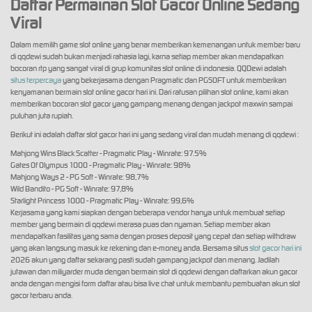
Daftar Permainan Slot Gacor Online Sedang
Viral
Dalam memilih game slot online yang benar memberikan kemenangan untuk member baru
di qqdewi sudah bukan menjadi rahasia lagi, karna setiap member akan mendapatkan
bocoran rtp yang sangat viral di grup komunitas slot online di indonesia. QQDewi adalah
situs terpercaya
yang bekerjasama dengan Pragmatic dan PGSOFT untuk memberikan
kenyamanan bermain slot online gacor hari ini. Dari ratusan pilihan slot online, kami akan
memberikan bocoran slot gacor yang gampang menang dengan jackpot maxwin sampai
puluhan juta rupiah.
Berikut ini adalah daftar slot gacor hari ini yang sedang viral dan mudah menang di qqdewi :
Mahjong Wins Black Scatter - Pragmatic Play - Winrate: 97.5%
Gates Of Olympus 1000 - Pragmatic Play - Winrate: 98%
Mahjong Ways 2 - PG Soft - Winrate: 98,7%
Wild Bandito - PG Soft - Winrate: 97,8%
Starlight Princess 1000 - Pragmatic Play - Winrate: 99,6%
Kerjasama yang kami siapkan dengan beberapa vendor hanya untuk membuat setiap
member yang bermain di qqdewi merasa puas dan nyaman. Setiap member akan
mendapatkan fasilitas yang sama dengan proses deposit yang cepat dan setiap withdraw
yang akan langsung masuk ke rekening dan e-money anda. Bersama situs
slot gacor hari ini
2026 akun yang daftar sekarang pasti sudah gampang jackpot dan menang. Jadilah
jutawan dan miliyarder muda dengan bermain slot di qqdewi dengan daftarkan akun gacor
anda dengan mengisi form daftar atau bisa live chat untuk membantu pembuatan akun slot
gacor terbaru anda.