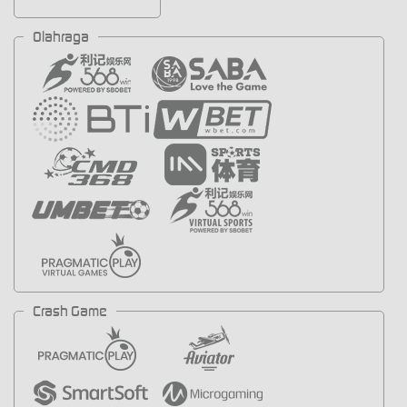
Olahraga
Crash Game