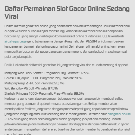
Daftar Permainan Slot Gacor Online Sedang
Viral
Dalam memilih game slot online yang benar memberikan kemenangan untuk member baru
di qqdewi sudah bukan menjadi rahasia lagi, karna setiap member akan mendapatkan
bocoran rtp yang sangat viral di grup komunitas slot online di indonesia. QQDewi adalah
situs terpercaya
yang bekerjasama dengan Pragmatic dan PGSOFT untuk memberikan
kenyamanan bermain slot online gacor hari ini. Dari ratusan pilihan slot online, kami akan
memberikan bocoran slot gacor yang gampang menang dengan jackpot maxwin sampai
puluhan juta rupiah.
Berikut ini adalah daftar slot gacor hari ini yang sedang viral dan mudah menang di qqdewi :
Mahjong Wins Black Scatter - Pragmatic Play - Winrate: 97.5%
Gates Of Olympus 1000 - Pragmatic Play - Winrate: 98%
Mahjong Ways 2 - PG Soft - Winrate: 98,7%
Wild Bandito - PG Soft - Winrate: 97,8%
Starlight Princess 1000 - Pragmatic Play - Winrate: 99,6%
Kerjasama yang kami siapkan dengan beberapa vendor hanya untuk membuat setiap
member yang bermain di qqdewi merasa puas dan nyaman. Setiap member akan
mendapatkan fasilitas yang sama dengan proses deposit yang cepat dan setiap withdraw
yang akan langsung masuk ke rekening dan e-money anda. Bersama situs
slot gacor hari ini
2026 akun yang daftar sekarang pasti sudah gampang jackpot dan menang. Jadilah
jutawan dan miliyarder muda dengan bermain slot di qqdewi dengan daftarkan akun gacor
anda dengan mengisi form daftar atau bisa live chat untuk membantu pembuatan akun slot
gacor terbaru anda.