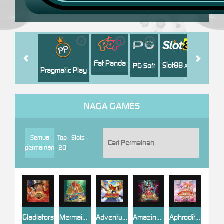
i
i
i
i
i
Facha
Fat Panda
Slot88 x PP
PG Soft
Pragmatic Play
NAGA GAMES
Semua
Top
Slots
permainan
20
Gladiators
Mermaid's Treasure
Adventures Of Caramelo
Amazing Circus
Aphrodite - Goddess of Love