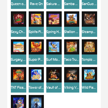
Queen of Aztec
Rave On
Sakura Neko
Samba Fiesta
SanGuo - The Brotherhood
Sexy Christmas Sirens
Spirits Fiesta
Spring Harvest
Stallion Princess
Steampunk Reloaded
Surgary bonanza
Super Phoenix
Surf Monkey
Taco Truck Delight
Temple of Gods
TNT Fiesta
Tower of Riches
Vault of Riches
Viking Valor
Wild Fish Hunter