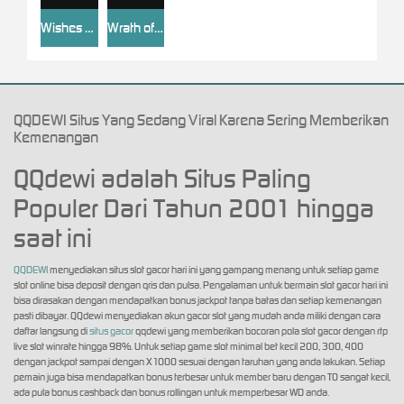
Wishes of the Genie
Wrath of Zeus
QQDEWI Situs Yang Sedang Viral Karena Sering Memberikan
Kemenangan
QQdewi adalah Situs Paling
Populer Dari Tahun 2001 hingga
saat ini
QQDEWI
menyediakan situs slot gacor hari ini yang gampang menang untuk setiap game
slot online bisa deposit dengan qris dan pulsa. Pengalaman untuk bermain slot gacor hari ini
bisa dirasakan dengan mendapatkan bonus jackpot tanpa batas dan setiap kemenangan
pasti dibayar. QQdewi menyediakan akun gacor slot yang mudah anda miliki dengan cara
daftar langsung di
situs gacor
qqdewi yang memberikan bocoran pola slot gacor dengan rtp
live slot winrate hingga 98%. Untuk setiap game slot minimal bet kecil 200, 300, 400
dengan jackpot sampai dengan X1000 sesuai dengan taruhan yang anda lakukan. Setiap
pemain juga bisa mendapatkan bonus terbesar untuk member baru dengan TO sangat kecil,
ada pula bonus cashback dan bonus rollingan untuk memperbesar WD anda.