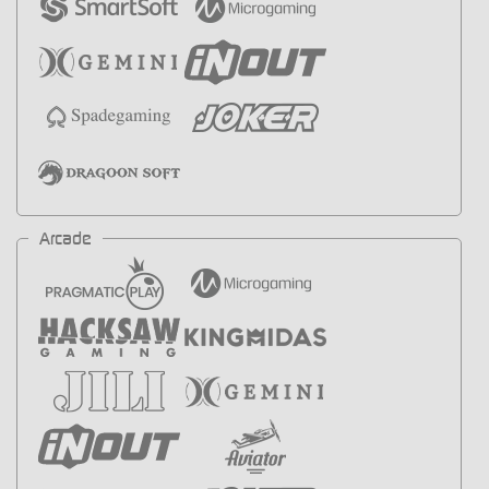
Arcade