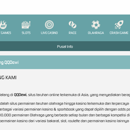
T GAMES
SLOTS
LIVE CASINO
RACE
OLAHRAGA
CRASH GAME
Pusat Info
ng QQDewi
NG KAMI
atang di
QQDewi
, situs taruhan online terkemuka di Asia, yang menyediakan bera
dalah situs permainan taruhan olahraga hingga kasino terkemuka dan terpercaya 
rbagai variasi permainan kasino & sportsbook yang dapat dipilih dengan odds pa
 10.000 permainan Olahraga yang berbeda setiap bulan dan berbagai kompetisi d
permainan kasino dari variasi bakarat, slot, roulette dan permainan kasino lainny