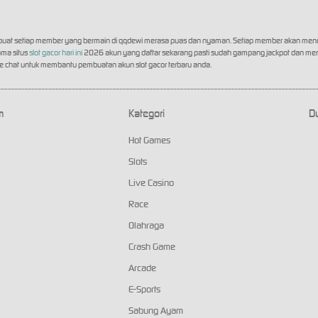
at setiap member yang bermain di qqdewi merasa puas dan nyaman. Setiap member akan mendap
ama situs
slot gacor hari ini
2026 akun yang daftar sekarang pasti sudah gampang jackpot dan mena
ive chat untuk membantu pembuatan akun slot gacor terbaru anda.
m
Kategori
D
Hot Games
Slots
Live Casino
Race
Olahraga
Crash Game
Arcade
E-Sports
Sabung Ayam