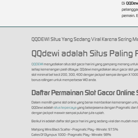
Di
QQDew
pelanggan
pemain. 
QQDEWI Situs Yang Sedang Viral Karena Sering
QQdewi adalah Situs Paling 
QQDEWI
menyediakan situs slot gacor hari ini yang gampang menang untuk 
setiap kemenangan pasti dibayar. QQdewi menyediakan akun gacor slot yan
slot minimal bet kecil 200, 300, 400 dengan jackpot sampai dengan X100
bonus rollingan untuk memperbesar WD anda.
Daftar Permainan Slot Gacor Online
Dalam memilih game slot online yang benar memberikan kemenangan untuk m
QQDewi adalah
situs terpercaya
yang bekerjasama dengan Pragmatic dan PGS
dengan jackpot maxwin sampai puluhan juta rupiah.
Berikut ini adalah daftar slot gacor hari ini yang sedang viral dan mudah me
Mahjong Wins Black Scatter - Pragmatic Play - Winrate: 97.5%
Gates Of Olympus 1000 - Pragmatic Play - Winrate: 98%