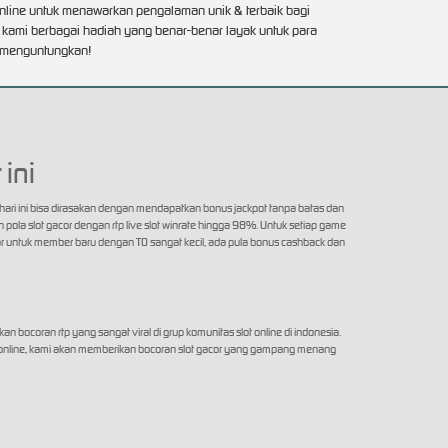
nline untuk menawarkan pengalaman unik & terbaik bagi
kami berbagai hadiah yang benar-benar layak untuk para
t menguntungkan!
ini
 hari ini bisa dirasakan dengan mendapatkan bonus jackpot tanpa batas dan
ola slot gacor dengan rtp live slot winrate hingga 98%. Untuk setiap game
r untuk member baru dengan TO sangat kecil, ada pula bonus cashback dan
coran rtp yang sangat viral di grup komunitas slot online di indonesia.
t online, kami akan memberikan bocoran slot gacor yang gampang menang