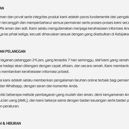
AN
an dan privat serta integritas produk kami adalah poros fundamental dari penga
 tercanggih dan memperbaharui semua permainan serta proses-proses kami seca
% aman dan adil. Kami selalu mengutamakan menjaga kerahasiaan informasi An
a ke pihak ketiga, kecuali diharuskan sesuai dengan yang disebutkan di Kebijakan
AN PELANGGAN
layanan pelanggan 24 jam, yang tersedia 7 hari seminggu, staf kami yang ram
 hadapi akan ditangani dengan cepat, efisien, dan secara ramah. Kami memberik
memberikan kerahasiaan informasi pribadi.
a kami adalah selalu memberikan pengalaman taruhan online terbaik bagi pemain
 dan Whatsapp, dengan saran dan komentar Anda.
ilki beberapa metode pembayaran yang mudah dan aman, demi kenyamanan Anda.
ucian uang (AML), dan kami bekerja sama dengan badan keuangan serta badan pe
n peraturan.
 & HIBURAN