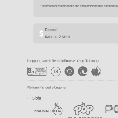
* Selama bank maintenance dan bank offline deposit dan penarik
Deposit
Rata-rata 2 Menit
Tanggung Jawab Bermain
Browser Yang Didukung
Platform Penyedia Layanan
Slots