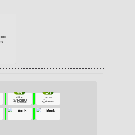
haan
ame