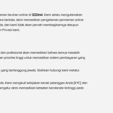
laman taruhan online di
QQDewi
. Kami selalu mengutamakan
ra berkala, demi memastikan pengalaman permainan online
da, dan kami tidak akan pernah membagikannya ataupun
 Privasi kami.
ah dan profesional akan memastikan bahwa semua masalah
an prioritas tinggi untuk memastikan sistem pembayaran yang
 yang bertanggung jawab. Silahkan hubungi kami melalui
 Kami mengikuti kebijakan kenali pelanggan Anda (KYC) dan
ngatur demi memastikan ketaatan berstandar tertinggi pada