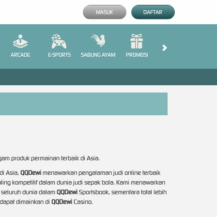
MASUK
DAFTAR
ARCADE
E-SPORTS
SABUNG AYAM
PROMOSI
gam produk permainan terbaik di Asia.
di Asia,
QQDewi
menawarkan pengalaman judi online terbaik
ling kompetitif dalam dunia judi sepak bola. Kami menawarkan
i seluruh dunia dalam
QQDewi
Sportsbook, sementara total lebih
a dapat dimainkan di
QQDewi
Casino.