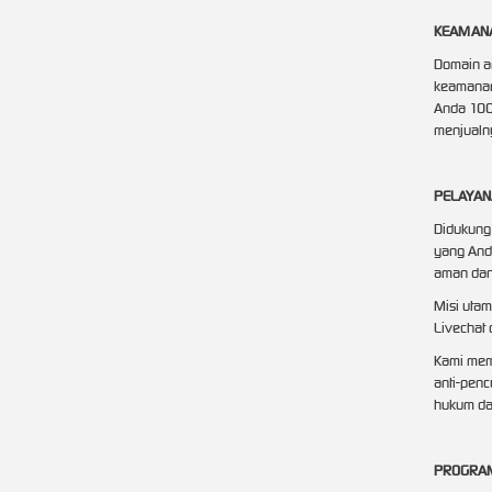
KEAMAN
Domain am
keamanan
Anda 100
menjualny
PELAYAN
Didukung 
yang Anda
aman dan 
Misi utam
Livechat
Kami mem
anti-penc
hukum da
PROGRAM