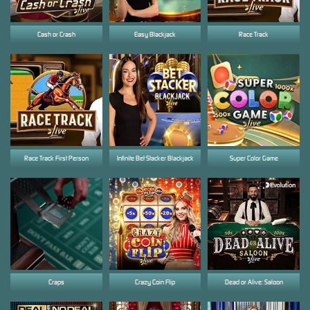
Cash or Crash
Easy Blackjack
Race Track
Race Track First Person
Infinite Bet Stacker Blackjack
Super Color Game
Craps
Crazy Coin Flip
Dead or Alive: Saloon