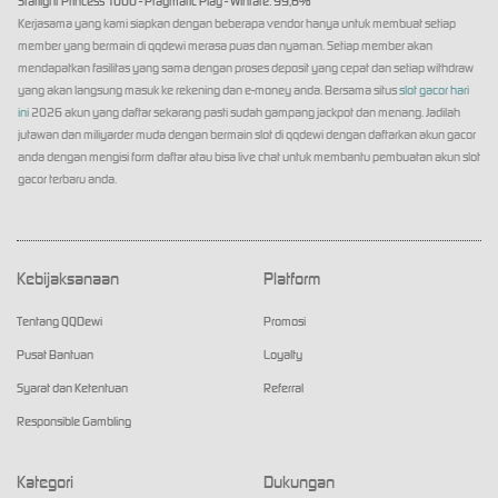
Starlight Princess 1000 - Pragmatic Play - Winrate: 99,6%
Kerjasama yang kami siapkan dengan beberapa vendor hanya untuk membuat setiap
member yang bermain di qqdewi merasa puas dan nyaman. Setiap member akan
mendapatkan fasilitas yang sama dengan proses deposit yang cepat dan setiap withdraw
yang akan langsung masuk ke rekening dan e-money anda. Bersama situs
slot gacor hari
ini
2026 akun yang daftar sekarang pasti sudah gampang jackpot dan menang. Jadilah
jutawan dan miliyarder muda dengan bermain slot di qqdewi dengan daftarkan akun gacor
anda dengan mengisi form daftar atau bisa live chat untuk membantu pembuatan akun slot
gacor terbaru anda.
Kebijaksanaan
Platform
Tentang QQDewi
Promosi
Pusat Bantuan
Loyalty
Syarat dan Ketentuan
Referral
Responsible Gambling
Kategori
Dukungan