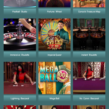
Football_Studio
Fortune_Wheel
Gonzo's Treasure Map
Immersive_Roulette
Imperial Quest
Instant_Roulette
Lightning_Baccarat
Mega Ball
No_Comm_Baccarat