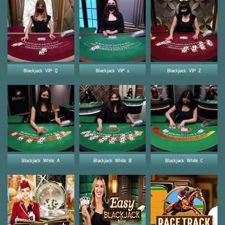
Blackjack_VIP_Q
Blackjack_VIP_x
Blackjack_VIP_Z
Blackjack_White_A
Blackjack_White_B
Blackjack_White_C