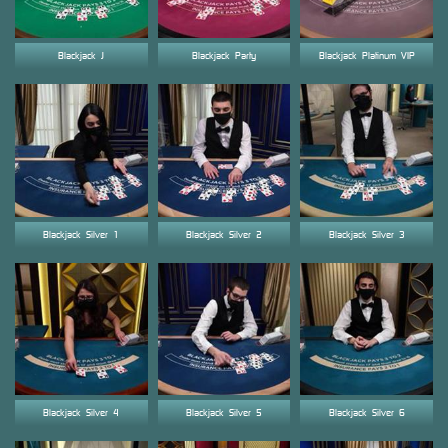
Blackjack_J
Blackjack_Party
Blackjack_Platinum_VIP
Blackjack_Silver_1
Blackjack_Silver_2
Blackjack_Silver_3
Blackjack_Silver_4
Blackjack_Silver_5
Blackjack_Silver_6