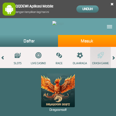
×
QQDEWI Aplikasi Mobile
UNDUH
Jangan tampilkan lagi hari ini
Daftar
Masuk
MES
SLOTS
LIVE CASINO
RACE
OLAHRAGA
CRASH GAME
Dragoonsoft