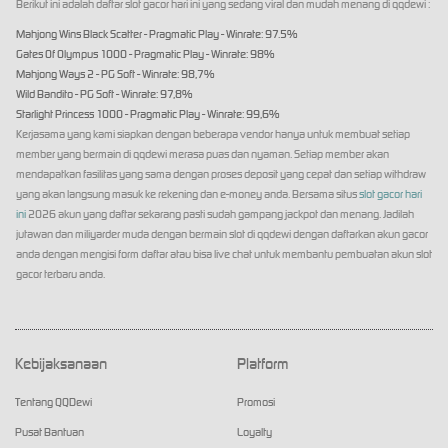
Berikut ini adalah daftar slot gacor hari ini yang sedang viral dan mudah menang di qqdewi :
Mahjong Wins Black Scatter - Pragmatic Play - Winrate: 97.5%
Gates Of Olympus 1000 - Pragmatic Play - Winrate: 98%
Mahjong Ways 2 - PG Soft - Winrate: 98,7%
Wild Bandito - PG Soft - Winrate: 97,8%
Starlight Princess 1000 - Pragmatic Play - Winrate: 99,6%
Kerjasama yang kami siapkan dengan beberapa vendor hanya untuk membuat setiap
member yang bermain di qqdewi merasa puas dan nyaman. Setiap member akan
mendapatkan fasilitas yang sama dengan proses deposit yang cepat dan setiap withdraw
yang akan langsung masuk ke rekening dan e-money anda. Bersama situs
slot gacor hari
ini
2026 akun yang daftar sekarang pasti sudah gampang jackpot dan menang. Jadilah
jutawan dan miliyarder muda dengan bermain slot di qqdewi dengan daftarkan akun gacor
anda dengan mengisi form daftar atau bisa live chat untuk membantu pembuatan akun slot
gacor terbaru anda.
Kebijaksanaan
Platform
Tentang QQDewi
Promosi
Pusat Bantuan
Loyalty