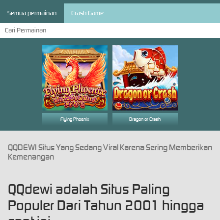
Semua permainan
Crash Game
Flying Phoenix
Dragon or Crash
QQDEWI Situs Yang Sedang Viral Karena Sering Memberikan
Kemenangan
QQdewi adalah Situs Paling
Populer Dari Tahun 2001 hingga