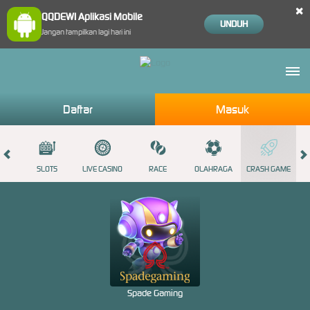
×
QQDEWI Aplikasi Mobile
UNDUH
Jangan tampilkan lagi hari ini
Daftar
Masuk
MES
SLOTS
LIVE CASINO
RACE
OLAHRAGA
CRASH GAME
Spade Gaming