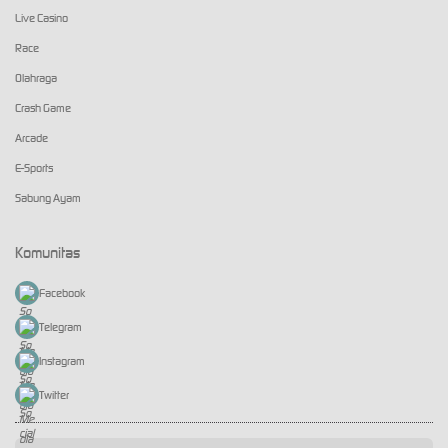
Live Casino
Race
Olahraga
Crash Game
Arcade
E-Sports
Sabung Ayam
Komunitas
Facebook
Telegram
Instagram
Twitter