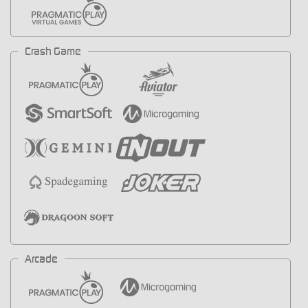
Crash Game
Arcade