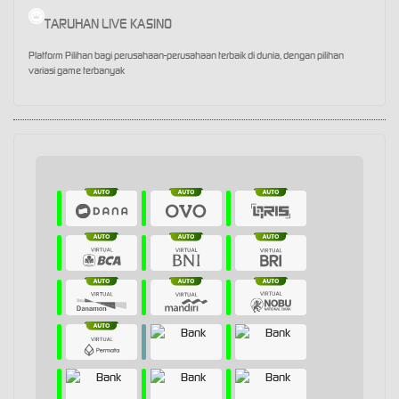
TARUHAN LIVE KASINO
Platform Pilihan bagi perusahaan-perusahaan terbaik di dunia, dengan pilihan
variasi game terbanyak