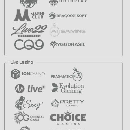
Live Casino