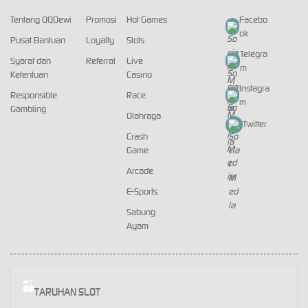
Tentang QQDewi
Promosi
Hot Games
Facebo
ok
Pusat Bantuan
Loyalty
Slots
Telegra
Syarat dan
Referral
Live
m
Ketentuan
Casino
Instagra
Responsible
Race
m
Gambling
Olahraga
Twitter
Crash
Game
Arcade
E-Sports
Sabung
Ayam
TARUHAN SLOT