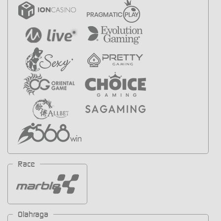
Race
Olahraga