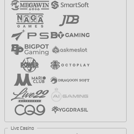
Live Casino