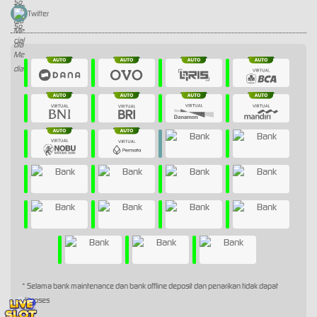
Twitter
* Selama bank maintenance dan bank offline deposit dan penarikan tidak dapat
diproses