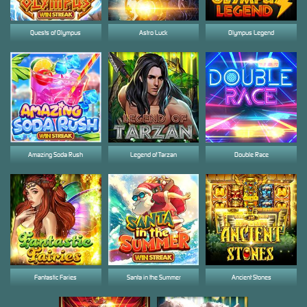
Quests of Olympus
Astro Luck
Olympus Legend
Amazing Soda Rush
Legend of Tarzan
Double Race
Fantastic Faries
Santa in the Summer
Ancient Stones