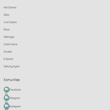
Hot Games
Slots
Live Casino
Race
Olahraga
Crash Game
Arcade
E-Sports
Sabung Ayam
Komunitas
Facebook
Telegram
Instagram