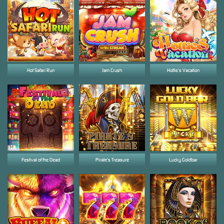
Hot Safari Run
Jam Crush
Hottie’s Vacation
Festival of the Dead
Pirate's Treasure
Lucky Goldbar