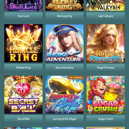
Skull Lord
Monkey King
Last Valkyrie
Miracle Ring
Aero Adventure
Royal Princess
Secret Ball
Journey to the Abyss
Sugar Crush!