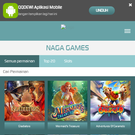
×
QQDEWI Aplikasi Mobile
UNDUH
Jangan tampilkan lagi hari ini
NAGA GAMES
Semua permainan
Top 20
Slots
Gladiators
Mermaid's Treasure
Adventures Of Caramelo