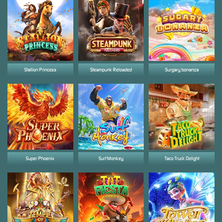
Stallion Princess
Steampunk Reloaded
Surgary bonanza
Super Phoenix
Surf Monkey
Taco Truck Delight