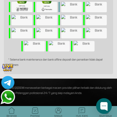
* Selama bank maintenance dan bank offline deposit dan penarikan tidak dapat
diproses
©2026 QQDEWI menawarkan berbagai macam provider pilihan terbaik dan didukung oleh
Layanan Pelanggan profesional 24/7 yang siap melayani Anda.
Beranda
Promosi
Masuk
Hub. Kami
Akun Saya