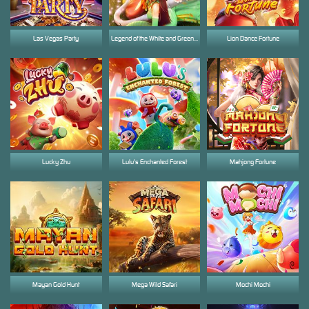
Las Vegas Party
Legend of the White and Green Snake
Lion Dance Fortune
Lucky Zhu
Lulu's Enchanted Forest
Mahjong Fortune
Mayan Gold Hunt
Mega Wild Safari
Mochi Mochi