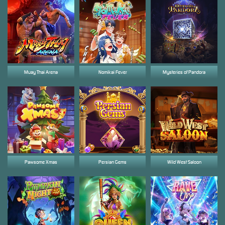
Muay Thai Arena
Nomikai Fever
Mysteries of Pandora
Pawsome Xmas
Persian Gems
Wild West Saloon