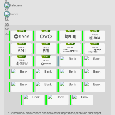
Instagram
Twitter
* Selama bank maintenance dan bank offline deposit dan penarikan tidak dapat