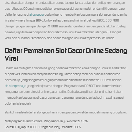
bisa dirasakan dengan mendapatkan bonus jackpot tanpa batas dan setiap kemenangan
pasti dibayar. QQdewi menyediakan akun gacor slot yang mudah anda miliki dengan cara
daftar langsung di
situs gacor
qqdewi yang memberikan bocoran pola slot gacor dengan rtp
live slot winrate hingga 98%. Untuk setiap game slot minimal bet kecil 200, 300, 400
dengan jackpot sampai dengan X1000 sesuai dengan taruhan yang anda lakukan. Setiap
pemain juga bisa mendapatkan bonus terbesar untuk member baru dengan TO sangat
kecil, ada pula bonus cashback dan bonus rollingan untuk memperbesar WD anda.
Daftar Permainan Slot Gacor Online Sedang
Viral
Dalam memilih game slot online yang benar memberikan kemenangan untuk member baru
di qqdewi sudah bukan menjadi rahasia lagi, karna setiap member akan mendapatkan
bocoran rtp yang sangat viral di grup komunitas slot online di indonesia. QQDewi adalah
situs terpercaya
yang bekerjasama dengan Pragmatic dan PGSOFT untuk memberikan
kenyamanan bermain slot online gacor hari ini. Dari ratusan pilihan slot online, kami akan
memberikan bocoran slot gacor yang gampang menang dengan jackpot maxwin sampai
puluhan juta rupiah.
Berikut ini adalah daftar slot gacor hari ini yang sedang viral dan mudah menang di qqdewi :
Mahjong Wins Black Scatter - Pragmatic Play - Winrate: 97.5%
Gates Of Olympus 1000 - Pragmatic Play - Winrate: 98%