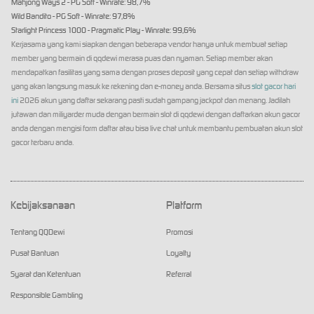
Mahjong Ways 2 - PG Soft - Winrate: 98,7%
Wild Bandito - PG Soft - Winrate: 97,8%
Starlight Princess 1000 - Pragmatic Play - Winrate: 99,6%
Kerjasama yang kami siapkan dengan beberapa vendor hanya untuk membuat setiap
member yang bermain di qqdewi merasa puas dan nyaman. Setiap member akan
mendapatkan fasilitas yang sama dengan proses deposit yang cepat dan setiap withdraw
yang akan langsung masuk ke rekening dan e-money anda. Bersama situs
slot gacor hari
ini
2026 akun yang daftar sekarang pasti sudah gampang jackpot dan menang. Jadilah
jutawan dan miliyarder muda dengan bermain slot di qqdewi dengan daftarkan akun gacor
anda dengan mengisi form daftar atau bisa live chat untuk membantu pembuatan akun slot
gacor terbaru anda.
Kebijaksanaan
Platform
Tentang QQDewi
Promosi
Pusat Bantuan
Loyalty
Syarat dan Ketentuan
Referral
Responsible Gambling