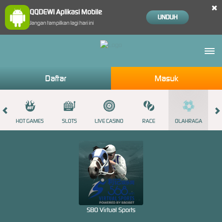
×
QQDEWI Aplikasi Mobile
UNDUH
Jangan tampilkan lagi hari ini
Daftar
Masuk
HOT GAMES
SLOTS
LIVE CASINO
RACE
OLAHRAGA
CRA
SBO Virtual Sports