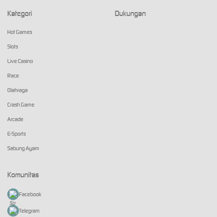
Kategori
Dukungan
Hot Games
Slots
Live Casino
Race
Olahraga
Crash Game
Arcade
E-Sports
Sabung Ayam
Komunitas
Facebook
Telegram