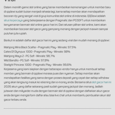
Dalam memilih game slot online yang benar memberikan kemenangan untuk member baru
di qqdewi sudah bukan menjadi rahasia lagi, karna setiap member akan mendapatkan
bocoran rtp yang sangat viral di grup komunitas slot online di indonesia. QQDewi adalah
situs terpercaya
yang bekerjasama dengan Pragmatic dan PGSOFT untuk memberikan
kenyamanan bermain slot online gacor hari ini. Dari ratusan pilihan slot online, kami akan
memberikan bocoran slot gacor yang gampang menang dengan jackpot maxwin sampai
puluhan juta rupiah.
Berikut ini adalah daftar slot gacor hari ini yang sedang viral dan mudah menang di qqdewi :
Mahjong Wins Black Scatter - Pragmatic Play - Winrate: 97.5%
Gates Of Olympus 1000 - Pragmatic Play - Winrate: 98%
Mahjong Ways 2 - PG Soft - Winrate: 98,7%
Wild Bandito - PG Soft - Winrate: 97,8%
Starlight Princess 1000 - Pragmatic Play - Winrate: 99,6%
Kerjasama yang kami siapkan dengan beberapa vendor hanya untuk membuat setiap
member yang bermain di qqdewi merasa puas dan nyaman. Setiap member akan
mendapatkan fasilitas yang sama dengan proses deposit yang cepat dan setiap withdraw
yang akan langsung masuk ke rekening dan e-money anda. Bersama situs
slot gacor hari ini
2026 akun yang daftar sekarang pasti sudah gampang jackpot dan menang. Jadilah
jutawan dan miliyarder muda dengan bermain slot di qqdewi dengan daftarkan akun gacor
anda dengan mengisi form daftar atau bisa live chat untuk membantu pembuatan akun slot
gacor terbaru anda.