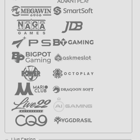
Live Casino