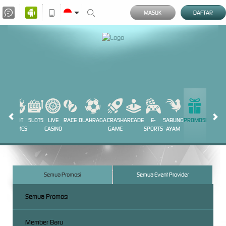
MASUK
DAFTAR
HOT
SLOTS
LIVE
RACE
OLAHRAGA
CRASH
ARCADE
E-
SABUNG
PROMOSI
GAMES
CASINO
GAME
SPORTS
AYAM
Semua Promosi
Semua Event Provider
Semua Promosi
Member Baru