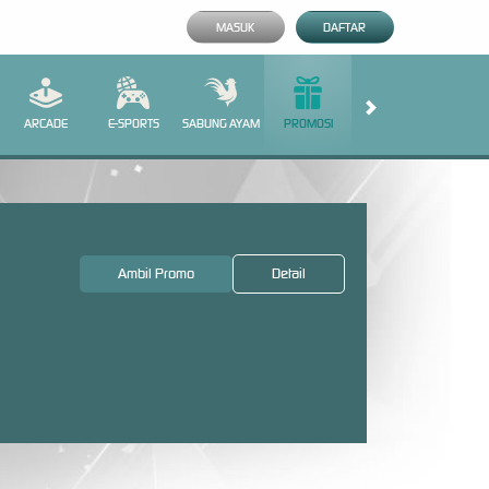
MASUK
DAFTAR
ARCADE
E-SPORTS
SABUNG AYAM
PROMOSI
Ambil Promo
Detail