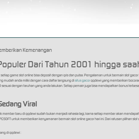
 Memberikan Kemenangan
Populer Dari Tahun 2001 hingga saat 
setiap game slot online bisa deposit dengan qris dan pulsa. Pengalaman untuk bermain slot gacor
g mudah anda miliki dengan cara daftar langsung di
situs gacor
qqdewi yang memberikan bocoran p
0 sesuai dengan taruhan yang anda lakukan. Setiap pemain juga bisa mendapatkan bonus terbesa
 Sedang Viral
ember baru di qqdewi sudah bukan menjadi rahasia lagi, karna setiap member akan mendapatkan bo
OFT untuk memberikan kenyamanan bermain slot online gacor hari ini. Dari ratusan pilihan slo
nang di qqdewi :