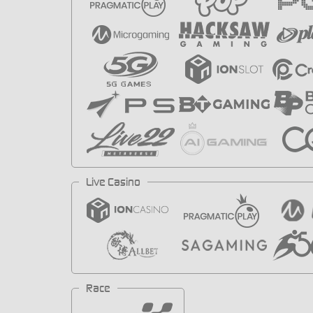
Live Casino
Race