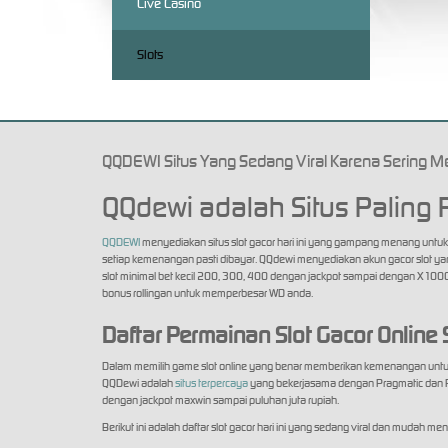
Live Casino
Slots
QQDEWI Situs Yang Sedang Viral Karena Sering
QQdewi adalah Situs Paling 
QQDEWI
menyediakan situs slot gacor hari ini yang gampang menang untuk 
setiap kemenangan pasti dibayar. QQdewi menyediakan akun gacor slot yan
slot minimal bet kecil 200, 300, 400 dengan jackpot sampai dengan X100
bonus rollingan untuk memperbesar WD anda.
Daftar Permainan Slot Gacor Online
Dalam memilih game slot online yang benar memberikan kemenangan untuk m
QQDewi adalah
situs terpercaya
yang bekerjasama dengan Pragmatic dan PGS
dengan jackpot maxwin sampai puluhan juta rupiah.
Berikut ini adalah daftar slot gacor hari ini yang sedang viral dan mudah me