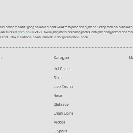
at setiap member yang bermain di qqdewi merasa puas dan nyaman. Setiap member akan mendap
ama situs
slot gacor hari ini
2026 akun yang daftar sekarang pasti sudah gampang jackpot dan mena
ive chat untuk membantu pembuatan akun slot gacor terbaru anda.
m
Kategori
D
Hot Games
Slots
Live Casino
Race
Olahraga
Crash Game
Arcade
E-Sports