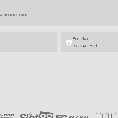
an tidak dapat diproses
Penarikan
Rata-rata 3 Menit