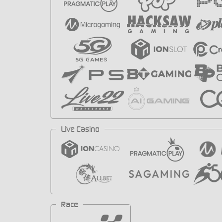
Live Casino
Race