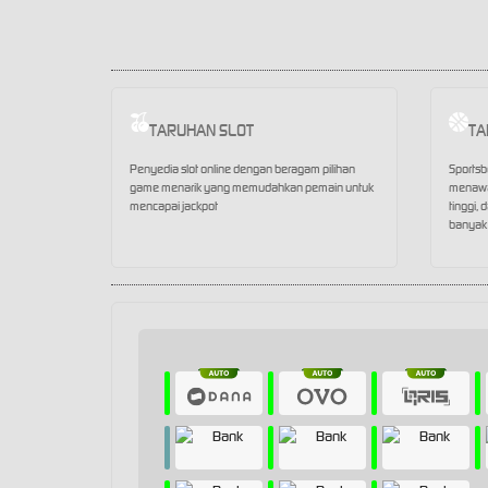
TARUHAN SLOT
TA
Penyedia slot online dengan beragam pilihan
Sportsb
game menarik yang memudahkan pemain untuk
menawar
mencapai jackpot
tinggi,
banyak 