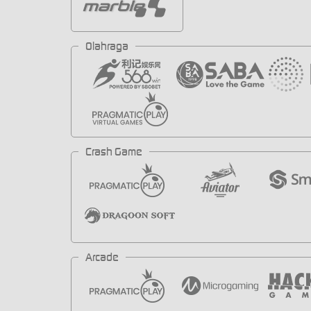
Olahraga
Crash Game
Arcade