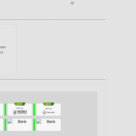
haan
ame