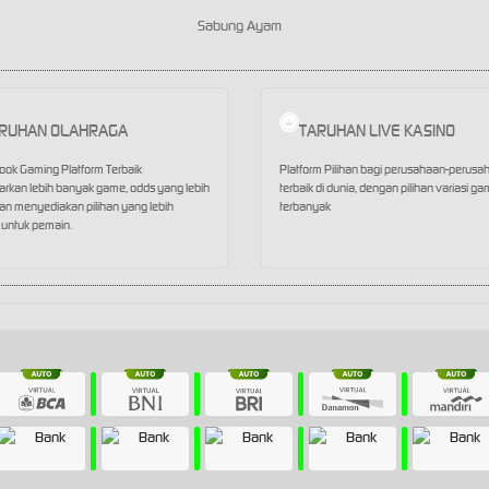
Sabung Ayam
RUHAN OLAHRAGA
TARUHAN LIVE KASINO
ook Gaming Platform Terbaik
Platform Pilihan bagi perusahaan-perusa
kan lebih banyak game, odds yang lebih
terbaik di dunia, dengan pilihan variasi g
 dan menyediakan pilihan yang lebih
terbanyak
untuk pemain.